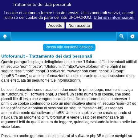
Trattamento dei dati personali
I cookie ci aiutano a fornire i nostri servizi. Utilizzando tali servizi, accetti
l'utilizzo dei cookie da parte del sito UFOFORUM.
Ulteriori informazioni
Passa allo versione desktop
Ufoforum.it - Trattamento dei dati personali
Questo paragrafo spiega dettagliatamente come “Ufoforum.it” ed eventuali affiliati
(in seguito “noi”, “nostro”, “Ufoforum.it”, “http://www.ufoforum.it”) e phpBB (in
seguito “essi”, “loro”, “phpBB software”, “www.phpbb.com”, “phpBB Group”,
“phpBB Teams”) usano le informazioni raccolte durante qualsiasi sessione d’uso
da te effettuata (in seguito “le tue informazioni”).
Le tue informazioni sono raccolte in due modi. In primo luogo, mentre si naviga
su “Ufoforum.it” il software phpBB creerà un certo numero di cookie, che sono
piccoli file di testo che vengono scaricati nei file temporanei del tuo browser. I
primi due cookie contengono solo un identificativo utente (in seguito “user-id”) ed
un identificativo anonimo di sessione (in seguito “session-id”), assegnato
automaticamente dal software phpBB. Un terzo cookie viene creato quando si
naviga tra gli argomenti di “Ufoforum.it” e viene usato per memorizzare gli
argomenti letti da quelli ancora da leggere, quindi agevolando la lettura nelle tue
visite future.
Possiamo anche generare cookie esterni al software phpBB mentre navighi su