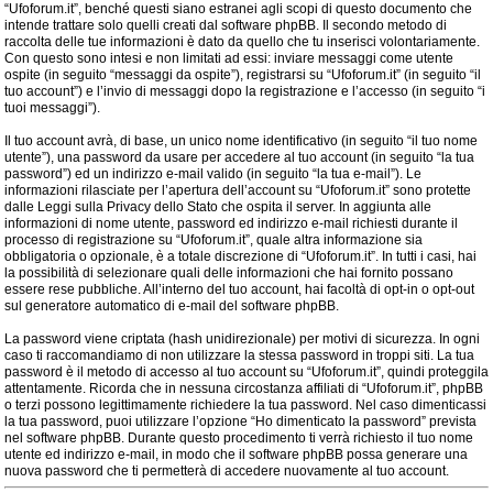
“Ufoforum.it”, benché questi siano estranei agli scopi di questo documento che
intende trattare solo quelli creati dal software phpBB. Il secondo metodo di
raccolta delle tue informazioni è dato da quello che tu inserisci volontariamente.
Con questo sono intesi e non limitati ad essi: inviare messaggi come utente
ospite (in seguito “messaggi da ospite”), registrarsi su “Ufoforum.it” (in seguito “il
tuo account”) e l’invio di messaggi dopo la registrazione e l’accesso (in seguito “i
tuoi messaggi”).
Il tuo account avrà, di base, un unico nome identificativo (in seguito “il tuo nome
utente”), una password da usare per accedere al tuo account (in seguito “la tua
password”) ed un indirizzo e-mail valido (in seguito “la tua e-mail”). Le
informazioni rilasciate per l’apertura dell’account su “Ufoforum.it” sono protette
dalle Leggi sulla Privacy dello Stato che ospita il server. In aggiunta alle
informazioni di nome utente, password ed indirizzo e-mail richiesti durante il
processo di registrazione su “Ufoforum.it”, quale altra informazione sia
obbligatoria o opzionale, è a totale discrezione di “Ufoforum.it”. In tutti i casi, hai
la possibilità di selezionare quali delle informazioni che hai fornito possano
essere rese pubbliche. All’interno del tuo account, hai facoltà di opt-in o opt-out
sul generatore automatico di e-mail del software phpBB.
La password viene criptata (hash unidirezionale) per motivi di sicurezza. In ogni
caso ti raccomandiamo di non utilizzare la stessa password in troppi siti. La tua
password è il metodo di accesso al tuo account su “Ufoforum.it”, quindi proteggila
attentamente. Ricorda che in nessuna circostanza affiliati di “Ufoforum.it”, phpBB
o terzi possono legittimamente richiedere la tua password. Nel caso dimenticassi
la tua password, puoi utilizzare l’opzione “Ho dimenticato la password” prevista
nel software phpBB. Durante questo procedimento ti verrà richiesto il tuo nome
utente ed indirizzo e-mail, in modo che il software phpBB possa generare una
nuova password che ti permetterà di accedere nuovamente al tuo account.