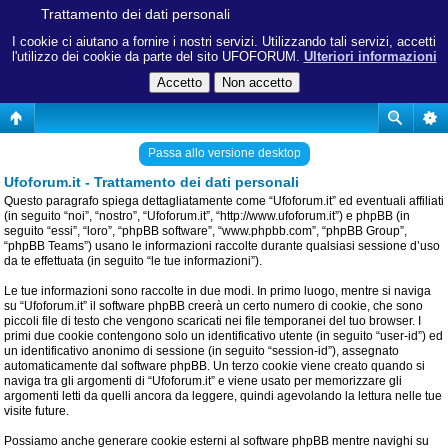
Trattamento dei dati personali
I cookie ci aiutano a fornire i nostri servizi. Utilizzando tali servizi, accetti
l'utilizzo dei cookie da parte del sito UFOFORUM.
Ulteriori informazioni
Passa allo versione desktop
Ufoforum.it - Trattamento dei dati personali
Questo paragrafo spiega dettagliatamente come “Ufoforum.it” ed eventuali affiliati
(in seguito “noi”, “nostro”, “Ufoforum.it”, “http://www.ufoforum.it”) e phpBB (in
seguito “essi”, “loro”, “phpBB software”, “www.phpbb.com”, “phpBB Group”,
“phpBB Teams”) usano le informazioni raccolte durante qualsiasi sessione d’uso
da te effettuata (in seguito “le tue informazioni”).
Le tue informazioni sono raccolte in due modi. In primo luogo, mentre si naviga
su “Ufoforum.it” il software phpBB creerà un certo numero di cookie, che sono
piccoli file di testo che vengono scaricati nei file temporanei del tuo browser. I
primi due cookie contengono solo un identificativo utente (in seguito “user-id”) ed
un identificativo anonimo di sessione (in seguito “session-id”), assegnato
automaticamente dal software phpBB. Un terzo cookie viene creato quando si
naviga tra gli argomenti di “Ufoforum.it” e viene usato per memorizzare gli
argomenti letti da quelli ancora da leggere, quindi agevolando la lettura nelle tue
visite future.
Possiamo anche generare cookie esterni al software phpBB mentre navighi su