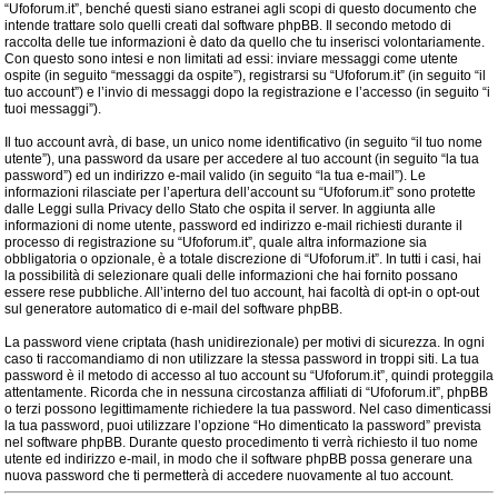
“Ufoforum.it”, benché questi siano estranei agli scopi di questo documento che
intende trattare solo quelli creati dal software phpBB. Il secondo metodo di
raccolta delle tue informazioni è dato da quello che tu inserisci volontariamente.
Con questo sono intesi e non limitati ad essi: inviare messaggi come utente
ospite (in seguito “messaggi da ospite”), registrarsi su “Ufoforum.it” (in seguito “il
tuo account”) e l’invio di messaggi dopo la registrazione e l’accesso (in seguito “i
tuoi messaggi”).
Il tuo account avrà, di base, un unico nome identificativo (in seguito “il tuo nome
utente”), una password da usare per accedere al tuo account (in seguito “la tua
password”) ed un indirizzo e-mail valido (in seguito “la tua e-mail”). Le
informazioni rilasciate per l’apertura dell’account su “Ufoforum.it” sono protette
dalle Leggi sulla Privacy dello Stato che ospita il server. In aggiunta alle
informazioni di nome utente, password ed indirizzo e-mail richiesti durante il
processo di registrazione su “Ufoforum.it”, quale altra informazione sia
obbligatoria o opzionale, è a totale discrezione di “Ufoforum.it”. In tutti i casi, hai
la possibilità di selezionare quali delle informazioni che hai fornito possano
essere rese pubbliche. All’interno del tuo account, hai facoltà di opt-in o opt-out
sul generatore automatico di e-mail del software phpBB.
La password viene criptata (hash unidirezionale) per motivi di sicurezza. In ogni
caso ti raccomandiamo di non utilizzare la stessa password in troppi siti. La tua
password è il metodo di accesso al tuo account su “Ufoforum.it”, quindi proteggila
attentamente. Ricorda che in nessuna circostanza affiliati di “Ufoforum.it”, phpBB
o terzi possono legittimamente richiedere la tua password. Nel caso dimenticassi
la tua password, puoi utilizzare l’opzione “Ho dimenticato la password” prevista
nel software phpBB. Durante questo procedimento ti verrà richiesto il tuo nome
utente ed indirizzo e-mail, in modo che il software phpBB possa generare una
nuova password che ti permetterà di accedere nuovamente al tuo account.