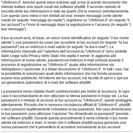
“Ufoforum.it”, benché questi siano estranei agli scopi di questo documento che
intende trattare solo quelli creati dal software phpBB. Il secondo metodo di
raccolta delle tue informazioni è dato da quello che tu inserisci volontariamente.
Con questo sono intesi e non limitati ad essi: inviare messaggi come utente
ospite (in seguito “messaggi da ospite”), registrarsi su “Ufoforum.it” (in seguito “il
tuo account”) e l’invio di messaggi dopo la registrazione e l’accesso (in seguito “i
tuoi messaggi”).
Il tuo account avrà, di base, un unico nome identificativo (in seguito “il tuo nome
utente”), una password da usare per accedere al tuo account (in seguito “la tua
password”) ed un indirizzo e-mail valido (in seguito “la tua e-mail”). Le
informazioni rilasciate per l’apertura dell’account su “Ufoforum.it” sono protette
dalle Leggi sulla Privacy dello Stato che ospita il server. In aggiunta alle
informazioni di nome utente, password ed indirizzo e-mail richiesti durante il
processo di registrazione su “Ufoforum.it”, quale altra informazione sia
obbligatoria o opzionale, è a totale discrezione di “Ufoforum.it”. In tutti i casi, hai
la possibilità di selezionare quali delle informazioni che hai fornito possano
essere rese pubbliche. All’interno del tuo account, hai facoltà di opt-in o opt-out
sul generatore automatico di e-mail del software phpBB.
La password viene criptata (hash unidirezionale) per motivi di sicurezza. In ogni
caso ti raccomandiamo di non utilizzare la stessa password in troppi siti. La tua
password è il metodo di accesso al tuo account su “Ufoforum.it”, quindi proteggila
attentamente. Ricorda che in nessuna circostanza affiliati di “Ufoforum.it”, phpBB
o terzi possono legittimamente richiedere la tua password. Nel caso dimenticassi
la tua password, puoi utilizzare l’opzione “Ho dimenticato la password” prevista
nel software phpBB. Durante questo procedimento ti verrà richiesto il tuo nome
utente ed indirizzo e-mail, in modo che il software phpBB possa generare una
nuova password che ti permetterà di accedere nuovamente al tuo account.