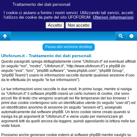
Trattamento dei dati personali
I cookie ci aiutano a fornire i nostri servizi. Utilizzando tali servizi, accetti
l'utilizzo dei cookie da parte del sito UFOFORUM.
Ulteriori informazioni
Passa allo versione desktop
Ufoforum.it - Trattamento dei dati personali
Questo paragrafo spiega dettagliatamente come “Ufoforum.it” ed eventuali affiliati
(in seguito “noi”, “nostro”, “Ufoforum.it”, “http://www.ufoforum.it”) e phpBB (in
seguito “essi”, “loro”, “phpBB software”, “www.phpbb.com”, “phpBB Group”,
“phpBB Teams”) usano le informazioni raccolte durante qualsiasi sessione d’uso
da te effettuata (in seguito “le tue informazioni”).
Le tue informazioni sono raccolte in due modi. In primo luogo, mentre si naviga
su “Ufoforum.it” il software phpBB creerà un certo numero di cookie, che sono
piccoli file di testo che vengono scaricati nei file temporanei del tuo browser. I
primi due cookie contengono solo un identificativo utente (in seguito “user-id”) ed
un identificativo anonimo di sessione (in seguito “session-id”), assegnato
automaticamente dal software phpBB. Un terzo cookie viene creato quando si
naviga tra gli argomenti di “Ufoforum.it” e viene usato per memorizzare gli
argomenti letti da quelli ancora da leggere, quindi agevolando la lettura nelle tue
visite future.
Possiamo anche generare cookie esterni al software phpBB mentre navighi su