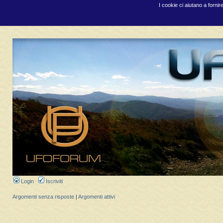
I cookie ci aiutano a fornir
Login
Iscriviti
Argomenti senza risposte
|
Argomenti attivi