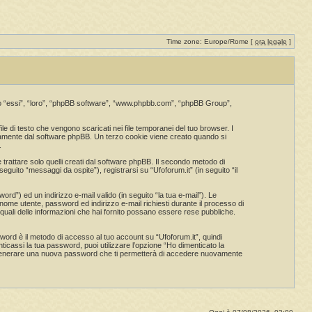
Time zone: Europe/Rome [
ora legale
]
guito “essi”, “loro”, “phpBB software”, “www.phpbb.com”, “phpBB Group”,
e di testo che vengono scaricati nei file temporanei del tuo browser. I
ticamente dal software phpBB. Un terzo cookie viene creato quando si
.
rattare solo quelli creati dal software phpBB. Il secondo metodo di
eguito “messaggi da ospite”), registrarsi su “Ufoforum.it” (in seguito “il
rd”) ed un indirizzo e-mail valido (in seguito “la tua e-mail”). Le
di nome utente, password ed indirizzo e-mail richiesti durante il processo di
are quali delle informazioni che hai fornito possano essere rese pubbliche.
sword è il metodo di accesso al tuo account su “Ufoforum.it”, quindi
icassi la tua password, puoi utilizzare l’opzione “Ho dimenticato la
a generare una nuova password che ti permetterà di accedere nuovamente