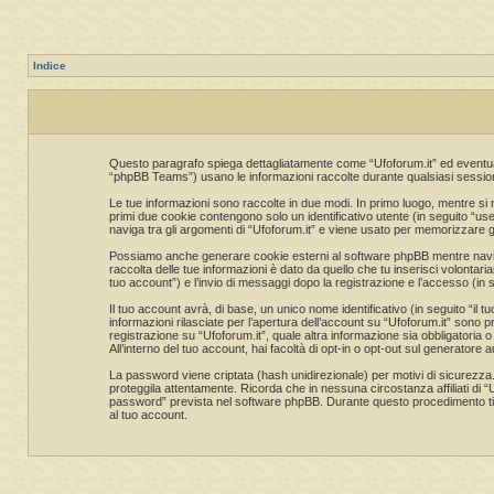
Indice
Questo paragrafo spiega dettagliatamente come “Ufoforum.it” ed eventuali 
“phpBB Teams”) usano le informazioni raccolte durante qualsiasi sessione 
Le tue informazioni sono raccolte in due modi. In primo luogo, mentre si n
primi due cookie contengono solo un identificativo utente (in seguito “u
naviga tra gli argomenti di “Ufoforum.it” e viene usato per memorizzare gli 
Possiamo anche generare cookie esterni al software phpBB mentre navighi
raccolta delle tue informazioni è dato da quello che tu inserisci volontari
tuo account”) e l’invio di messaggi dopo la registrazione e l’accesso (in s
Il tuo account avrà, di base, un unico nome identificativo (in seguito “il
informazioni rilasciate per l’apertura dell’account su “Ufoforum.it” sono pr
registrazione su “Ufoforum.it”, quale altra informazione sia obbligatoria o 
All’interno del tuo account, hai facoltà di opt-in o opt-out sul generatore
La password viene criptata (hash unidirezionale) per motivi di sicurezza.
proteggila attentamente. Ricorda che in nessuna circostanza affiliati di 
password” prevista nel software phpBB. Durante questo procedimento ti 
al tuo account.