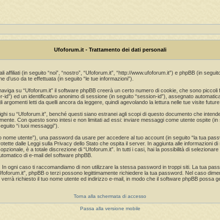
Ufoforum.it - Trattamento dei dati personali
affiliati (in seguito “noi”, “nostro”, “Ufoforum.it”, “http://www.ufoforum.it”) e phpBB (in se
d’uso da te effettuata (in seguito “le tue informazioni”).
aviga su “Ufoforum.it” il software phpBB creerà un certo numero di cookie, che sono piccoli fil
ser-id”) ed un identificativo anonimo di sessione (in seguito “session-id”), assegnato automa
argomenti letti da quelli ancora da leggere, quindi agevolando la lettura nelle tue visite future
 su “Ufoforum.it”, benché questi siano estranei agli scopi di questo documento che intende t
amente. Con questo sono intesi e non limitati ad essi: inviare messaggi come utente ospite (in s
eguito “i tuoi messaggi”).
 tuo nome utente”), una password da usare per accedere al tuo account (in seguito “la tua passwo
otette dalle Leggi sulla Privacy dello Stato che ospita il server. In aggiunta alle informazioni 
opzionale, è a totale discrezione di “Ufoforum.it”. In tutti i casi, hai la possibilità di selezion
 automatico di e-mail del software phpBB.
 In ogni caso ti raccomandiamo di non utilizzare la stessa password in troppi siti. La tua pas
“Ufoforum.it”, phpBB o terzi possono legittimamente richiedere la tua password. Nel caso diment
verrà richiesto il tuo nome utente ed indirizzo e-mail, in modo che il software phpBB poss
Torna alla schermata di accesso
Passa alla versione mobile