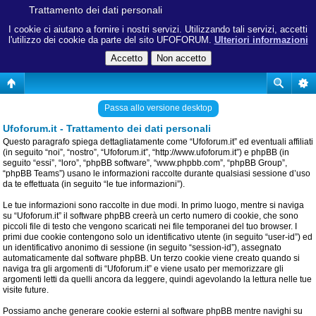
Trattamento dei dati personali
I cookie ci aiutano a fornire i nostri servizi. Utilizzando tali servizi, accetti
l'utilizzo dei cookie da parte del sito UFOFORUM.
Ulteriori informazioni
Passa allo versione desktop
Ufoforum.it - Trattamento dei dati personali
Questo paragrafo spiega dettagliatamente come “Ufoforum.it” ed eventuali affiliati
(in seguito “noi”, “nostro”, “Ufoforum.it”, “http://www.ufoforum.it”) e phpBB (in
seguito “essi”, “loro”, “phpBB software”, “www.phpbb.com”, “phpBB Group”,
“phpBB Teams”) usano le informazioni raccolte durante qualsiasi sessione d’uso
da te effettuata (in seguito “le tue informazioni”).
Le tue informazioni sono raccolte in due modi. In primo luogo, mentre si naviga
su “Ufoforum.it” il software phpBB creerà un certo numero di cookie, che sono
piccoli file di testo che vengono scaricati nei file temporanei del tuo browser. I
primi due cookie contengono solo un identificativo utente (in seguito “user-id”) ed
un identificativo anonimo di sessione (in seguito “session-id”), assegnato
automaticamente dal software phpBB. Un terzo cookie viene creato quando si
naviga tra gli argomenti di “Ufoforum.it” e viene usato per memorizzare gli
argomenti letti da quelli ancora da leggere, quindi agevolando la lettura nelle tue
visite future.
Possiamo anche generare cookie esterni al software phpBB mentre navighi su