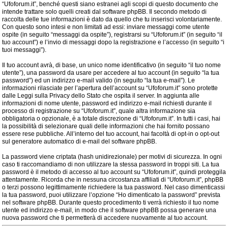
“Ufoforum.it”, benché questi siano estranei agli scopi di questo documento che
intende trattare solo quelli creati dal software phpBB. Il secondo metodo di
raccolta delle tue informazioni è dato da quello che tu inserisci volontariamente.
Con questo sono intesi e non limitati ad essi: inviare messaggi come utente
ospite (in seguito “messaggi da ospite”), registrarsi su “Ufoforum.it” (in seguito “il
tuo account”) e l’invio di messaggi dopo la registrazione e l’accesso (in seguito “i
tuoi messaggi”).
Il tuo account avrà, di base, un unico nome identificativo (in seguito “il tuo nome
utente”), una password da usare per accedere al tuo account (in seguito “la tua
password”) ed un indirizzo e-mail valido (in seguito “la tua e-mail”). Le
informazioni rilasciate per l’apertura dell’account su “Ufoforum.it” sono protette
dalle Leggi sulla Privacy dello Stato che ospita il server. In aggiunta alle
informazioni di nome utente, password ed indirizzo e-mail richiesti durante il
processo di registrazione su “Ufoforum.it”, quale altra informazione sia
obbligatoria o opzionale, è a totale discrezione di “Ufoforum.it”. In tutti i casi, hai
la possibilità di selezionare quali delle informazioni che hai fornito possano
essere rese pubbliche. All’interno del tuo account, hai facoltà di opt-in o opt-out
sul generatore automatico di e-mail del software phpBB.
La password viene criptata (hash unidirezionale) per motivi di sicurezza. In ogni
caso ti raccomandiamo di non utilizzare la stessa password in troppi siti. La tua
password è il metodo di accesso al tuo account su “Ufoforum.it”, quindi proteggila
attentamente. Ricorda che in nessuna circostanza affiliati di “Ufoforum.it”, phpBB
o terzi possono legittimamente richiedere la tua password. Nel caso dimenticassi
la tua password, puoi utilizzare l’opzione “Ho dimenticato la password” prevista
nel software phpBB. Durante questo procedimento ti verrà richiesto il tuo nome
utente ed indirizzo e-mail, in modo che il software phpBB possa generare una
nuova password che ti permetterà di accedere nuovamente al tuo account.