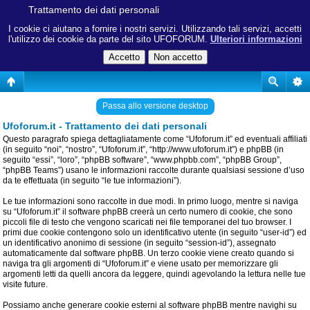
Trattamento dei dati personali
I cookie ci aiutano a fornire i nostri servizi. Utilizzando tali servizi, accetti
l'utilizzo dei cookie da parte del sito UFOFORUM.
Ulteriori informazioni
Passa allo versione desktop
Ufoforum.it - Trattamento dei dati personali
Questo paragrafo spiega dettagliatamente come “Ufoforum.it” ed eventuali affiliati
(in seguito “noi”, “nostro”, “Ufoforum.it”, “http://www.ufoforum.it”) e phpBB (in
seguito “essi”, “loro”, “phpBB software”, “www.phpbb.com”, “phpBB Group”,
“phpBB Teams”) usano le informazioni raccolte durante qualsiasi sessione d’uso
da te effettuata (in seguito “le tue informazioni”).
Le tue informazioni sono raccolte in due modi. In primo luogo, mentre si naviga
su “Ufoforum.it” il software phpBB creerà un certo numero di cookie, che sono
piccoli file di testo che vengono scaricati nei file temporanei del tuo browser. I
primi due cookie contengono solo un identificativo utente (in seguito “user-id”) ed
un identificativo anonimo di sessione (in seguito “session-id”), assegnato
automaticamente dal software phpBB. Un terzo cookie viene creato quando si
naviga tra gli argomenti di “Ufoforum.it” e viene usato per memorizzare gli
argomenti letti da quelli ancora da leggere, quindi agevolando la lettura nelle tue
visite future.
Possiamo anche generare cookie esterni al software phpBB mentre navighi su