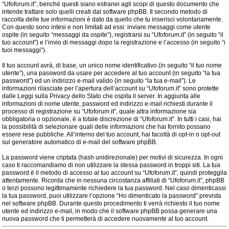
“Ufoforum.it”, benché questi siano estranei agli scopi di questo documento che
intende trattare solo quelli creati dal software phpBB. Il secondo metodo di
raccolta delle tue informazioni è dato da quello che tu inserisci volontariamente.
Con questo sono intesi e non limitati ad essi: inviare messaggi come utente
ospite (in seguito “messaggi da ospite”), registrarsi su “Ufoforum.it” (in seguito “il
tuo account”) e l’invio di messaggi dopo la registrazione e l’accesso (in seguito “i
tuoi messaggi”).
Il tuo account avrà, di base, un unico nome identificativo (in seguito “il tuo nome
utente”), una password da usare per accedere al tuo account (in seguito “la tua
password”) ed un indirizzo e-mail valido (in seguito “la tua e-mail”). Le
informazioni rilasciate per l’apertura dell’account su “Ufoforum.it” sono protette
dalle Leggi sulla Privacy dello Stato che ospita il server. In aggiunta alle
informazioni di nome utente, password ed indirizzo e-mail richiesti durante il
processo di registrazione su “Ufoforum.it”, quale altra informazione sia
obbligatoria o opzionale, è a totale discrezione di “Ufoforum.it”. In tutti i casi, hai
la possibilità di selezionare quali delle informazioni che hai fornito possano
essere rese pubbliche. All’interno del tuo account, hai facoltà di opt-in o opt-out
sul generatore automatico di e-mail del software phpBB.
La password viene criptata (hash unidirezionale) per motivi di sicurezza. In ogni
caso ti raccomandiamo di non utilizzare la stessa password in troppi siti. La tua
password è il metodo di accesso al tuo account su “Ufoforum.it”, quindi proteggila
attentamente. Ricorda che in nessuna circostanza affiliati di “Ufoforum.it”, phpBB
o terzi possono legittimamente richiedere la tua password. Nel caso dimenticassi
la tua password, puoi utilizzare l’opzione “Ho dimenticato la password” prevista
nel software phpBB. Durante questo procedimento ti verrà richiesto il tuo nome
utente ed indirizzo e-mail, in modo che il software phpBB possa generare una
nuova password che ti permetterà di accedere nuovamente al tuo account.