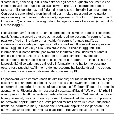
“Ufoforum.it”, benché questi siano estranei agli scopi di questo documento che
intende trattare solo quelli creati dal software phpBB. Il secondo metodo di
raccolta delle tue informazioni è dato da quello che tu inserisci volontariamente.
Con questo sono intesi e non limitati ad essi: inviare messaggi come utente
ospite (in seguito “messaggi da ospite”), registrarsi su “Ufoforum.it” (in seguito “il
tuo account”) e l’invio di messaggi dopo la registrazione e l’accesso (in seguito “i
tuoi messaggi”).
Il tuo account avrà, di base, un unico nome identificativo (in seguito “il tuo nome
utente”), una password da usare per accedere al tuo account (in seguito “la tua
password”) ed un indirizzo e-mail valido (in seguito “la tua e-mail”). Le
informazioni rilasciate per l’apertura dell’account su “Ufoforum.it” sono protette
dalle Leggi sulla Privacy dello Stato che ospita il server. In aggiunta alle
informazioni di nome utente, password ed indirizzo e-mail richiesti durante il
processo di registrazione su “Ufoforum.it”, quale altra informazione sia
obbligatoria o opzionale, è a totale discrezione di “Ufoforum.it”. In tutti i casi, hai
la possibilità di selezionare quali delle informazioni che hai fornito possano
essere rese pubbliche. All’interno del tuo account, hai facoltà di opt-in o opt-out
sul generatore automatico di e-mail del software phpBB.
La password viene criptata (hash unidirezionale) per motivi di sicurezza. In ogni
caso ti raccomandiamo di non utilizzare la stessa password in troppi siti. La tua
password è il metodo di accesso al tuo account su “Ufoforum.it”, quindi proteggila
attentamente. Ricorda che in nessuna circostanza affiliati di “Ufoforum.it”, phpBB
o terzi possono legittimamente richiedere la tua password. Nel caso dimenticassi
la tua password, puoi utilizzare l’opzione “Ho dimenticato la password” prevista
nel software phpBB. Durante questo procedimento ti verrà richiesto il tuo nome
utente ed indirizzo e-mail, in modo che il software phpBB possa generare una
nuova password che ti permetterà di accedere nuovamente al tuo account.