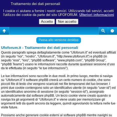
Trattamento dei dati personali
I cookie ci aiutano a fornire i nostri servizi. Utilizzando tali servizi, accetti
l'utilizzo dei cookie da parte del sito UFOFORUM.
Ulteriori informazioni
Passa allo versione desktop
Ufoforum.it - Trattamento dei dati personali
Questo paragrafo spiega dettagliatamente come “Ufoforum.it” ed eventuali affiliati
(in seguito “noi”, “nostro”, “Ufoforum.it”, “http://www.ufoforum.it”) e phpBB (in
seguito “essi”, “loro”, “phpBB software”, “www.phpbb.com”, “phpBB Group”,
“phpBB Teams”) usano le informazioni raccolte durante qualsiasi sessione d’uso
da te effettuata (in seguito “le tue informazioni”).
Le tue informazioni sono raccolte in due modi. In primo luogo, mentre si naviga
su “Ufoforum.it” il software phpBB creerà un certo numero di cookie, che sono
piccoli file di testo che vengono scaricati nei file temporanei del tuo browser. I
primi due cookie contengono solo un identificativo utente (in seguito “user-id”) ed
un identificativo anonimo di sessione (in seguito “session-id”), assegnato
automaticamente dal software phpBB. Un terzo cookie viene creato quando si
naviga tra gli argomenti di “Ufoforum.it” e viene usato per memorizzare gli
argomenti letti da quelli ancora da leggere, quindi agevolando la lettura nelle tue
visite future.
Possiamo anche generare cookie esterni al software phpBB mentre navighi su