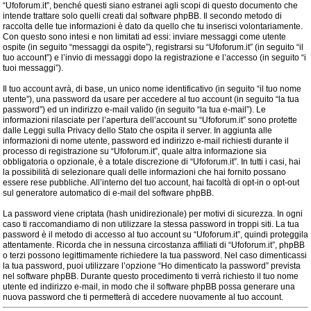
“Ufoforum.it”, benché questi siano estranei agli scopi di questo documento che
intende trattare solo quelli creati dal software phpBB. Il secondo metodo di
raccolta delle tue informazioni è dato da quello che tu inserisci volontariamente.
Con questo sono intesi e non limitati ad essi: inviare messaggi come utente
ospite (in seguito “messaggi da ospite”), registrarsi su “Ufoforum.it” (in seguito “il
tuo account”) e l’invio di messaggi dopo la registrazione e l’accesso (in seguito “i
tuoi messaggi”).
Il tuo account avrà, di base, un unico nome identificativo (in seguito “il tuo nome
utente”), una password da usare per accedere al tuo account (in seguito “la tua
password”) ed un indirizzo e-mail valido (in seguito “la tua e-mail”). Le
informazioni rilasciate per l’apertura dell’account su “Ufoforum.it” sono protette
dalle Leggi sulla Privacy dello Stato che ospita il server. In aggiunta alle
informazioni di nome utente, password ed indirizzo e-mail richiesti durante il
processo di registrazione su “Ufoforum.it”, quale altra informazione sia
obbligatoria o opzionale, è a totale discrezione di “Ufoforum.it”. In tutti i casi, hai
la possibilità di selezionare quali delle informazioni che hai fornito possano
essere rese pubbliche. All’interno del tuo account, hai facoltà di opt-in o opt-out
sul generatore automatico di e-mail del software phpBB.
La password viene criptata (hash unidirezionale) per motivi di sicurezza. In ogni
caso ti raccomandiamo di non utilizzare la stessa password in troppi siti. La tua
password è il metodo di accesso al tuo account su “Ufoforum.it”, quindi proteggila
attentamente. Ricorda che in nessuna circostanza affiliati di “Ufoforum.it”, phpBB
o terzi possono legittimamente richiedere la tua password. Nel caso dimenticassi
la tua password, puoi utilizzare l’opzione “Ho dimenticato la password” prevista
nel software phpBB. Durante questo procedimento ti verrà richiesto il tuo nome
utente ed indirizzo e-mail, in modo che il software phpBB possa generare una
nuova password che ti permetterà di accedere nuovamente al tuo account.