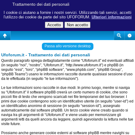
Trattamento dei dati personali
I cookie ci aiutano a fornire i nostri servizi. Utilizzando tali servizi, accetti
l'utilizzo dei cookie da parte del sito UFOFORUM.
Ulteriori informazioni
Passa allo versione desktop
Ufoforum.it - Trattamento dei dati personali
Questo paragrafo spiega dettagliatamente come “Ufoforum.it” ed eventuali affiliati
(in seguito “noi”, “nostro”, “Ufoforum.it”, “http://www.ufoforum.it”) e phpBB (in
seguito “essi”, “loro”, “phpBB software”, “www.phpbb.com”, “phpBB Group”,
“phpBB Teams”) usano le informazioni raccolte durante qualsiasi sessione d’uso
da te effettuata (in seguito “le tue informazioni”).
Le tue informazioni sono raccolte in due modi. In primo luogo, mentre si naviga
su “Ufoforum.it” il software phpBB creerà un certo numero di cookie, che sono
piccoli file di testo che vengono scaricati nei file temporanei del tuo browser. I
primi due cookie contengono solo un identificativo utente (in seguito “user-id”) ed
un identificativo anonimo di sessione (in seguito “session-id”), assegnato
automaticamente dal software phpBB. Un terzo cookie viene creato quando si
naviga tra gli argomenti di “Ufoforum.it” e viene usato per memorizzare gli
argomenti letti da quelli ancora da leggere, quindi agevolando la lettura nelle tue
visite future.
Possiamo anche generare cookie esterni al software phpBB mentre navighi su