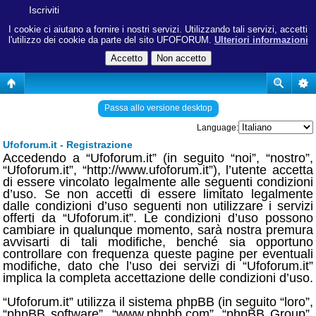
Iscriviti
I cookie ci aiutano a fornire i nostri servizi. Utilizzando tali servizi, accetti
l'utilizzo dei cookie da parte del sito UFOFORUM.
Ulteriori informazioni
Passa allo versione desktop
Language:
Ufoforum.it - Registrazione
Accedendo a “Ufoforum.it” (in seguito “noi”, “nostro”,
“Ufoforum.it”, “http://www.ufoforum.it”), l’utente accetta
di essere vincolato legalmente alle seguenti condizioni
d’uso. Se non accetti di essere limitato legalmente
dalle condizioni d’uso seguenti non utilizzare i servizi
offerti da “Ufoforum.it”. Le condizioni d’uso possono
cambiare in qualunque momento, sarà nostra premura
avvisarti di tali modifiche, benché sia opportuno
controllare con frequenza queste pagine per eventuali
modifiche, dato che l’uso dei servizi di “Ufoforum.it”
implica la completa accettazione delle condizioni d’uso.
“Ufoforum.it” utilizza il sistema phpBB (in seguito “loro”,
“phpBB software”, “www.phpbb.com”, “phpBB Group”,