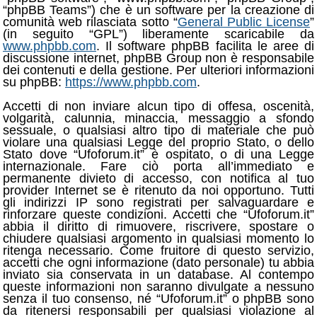
“phpBB Teams”) che è un software per la creazione di
comunità web rilasciata sotto “
General Public License
”
(in seguito “GPL”) liberamente scaricabile da
www.phpbb.com
. Il software phpBB facilita le aree di
discussione internet, phpBB Group non è responsabile
dei contenuti e della gestione. Per ulteriori informazioni
su phpBB:
https://www.phpbb.com
.
Accetti di non inviare alcun tipo di offesa, oscenità,
volgarità, calunnia, minaccia, messaggio a sfondo
sessuale, o qualsiasi altro tipo di materiale che può
violare una qualsiasi Legge del proprio Stato, o dello
Stato dove “Ufoforum.it” è ospitato, o di una Legge
internazionale. Fare ciò porta all’immediato e
permanente divieto di accesso, con notifica al tuo
provider Internet se è ritenuto da noi opportuno. Tutti
gli indirizzi IP sono registrati per salvaguardare e
rinforzare queste condizioni. Accetti che “Ufoforum.it”
abbia il diritto di rimuovere, riscrivere, spostare o
chiudere qualsiasi argomento in qualsiasi momento lo
ritenga necessario. Come fruitore di questo servizio,
accetti che ogni informazione (dato personale) tu abbia
inviato sia conservata in un database. Al contempo
queste informazioni non saranno divulgate a nessuno
senza il tuo consenso, né “Ufoforum.it” o phpBB sono
da ritenersi responsabili per qualsiasi violazione al