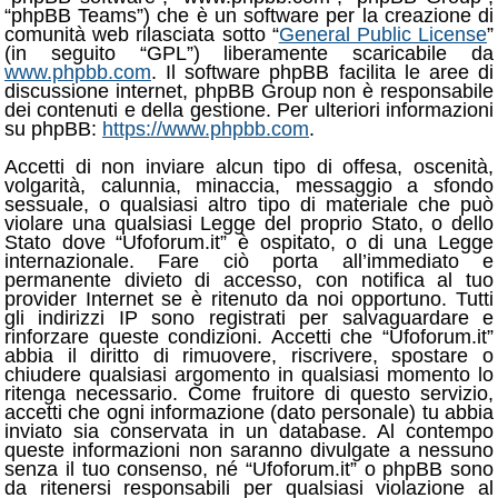
“phpBB Teams”) che è un software per la creazione di
comunità web rilasciata sotto “
General Public License
”
(in seguito “GPL”) liberamente scaricabile da
www.phpbb.com
. Il software phpBB facilita le aree di
discussione internet, phpBB Group non è responsabile
dei contenuti e della gestione. Per ulteriori informazioni
su phpBB:
https://www.phpbb.com
.
Accetti di non inviare alcun tipo di offesa, oscenità,
volgarità, calunnia, minaccia, messaggio a sfondo
sessuale, o qualsiasi altro tipo di materiale che può
violare una qualsiasi Legge del proprio Stato, o dello
Stato dove “Ufoforum.it” è ospitato, o di una Legge
internazionale. Fare ciò porta all’immediato e
permanente divieto di accesso, con notifica al tuo
provider Internet se è ritenuto da noi opportuno. Tutti
gli indirizzi IP sono registrati per salvaguardare e
rinforzare queste condizioni. Accetti che “Ufoforum.it”
abbia il diritto di rimuovere, riscrivere, spostare o
chiudere qualsiasi argomento in qualsiasi momento lo
ritenga necessario. Come fruitore di questo servizio,
accetti che ogni informazione (dato personale) tu abbia
inviato sia conservata in un database. Al contempo
queste informazioni non saranno divulgate a nessuno
senza il tuo consenso, né “Ufoforum.it” o phpBB sono
da ritenersi responsabili per qualsiasi violazione al