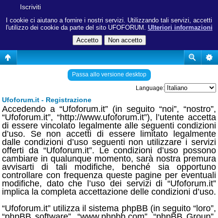
Iscriviti
I cookie ci aiutano a fornire i nostri servizi. Utilizzando tali servizi, accetti
l'utilizzo dei cookie da parte del sito UFOFORUM.
Ulteriori informazioni
Passa allo versione desktop
Language:
Ufoforum.it - Registrazione
Accedendo a “Ufoforum.it” (in seguito “noi”, “nostro”,
“Ufoforum.it”, “http://www.ufoforum.it”), l’utente accetta
di essere vincolato legalmente alle seguenti condizioni
d’uso. Se non accetti di essere limitato legalmente
dalle condizioni d’uso seguenti non utilizzare i servizi
offerti da “Ufoforum.it”. Le condizioni d’uso possono
cambiare in qualunque momento, sarà nostra premura
avvisarti di tali modifiche, benché sia opportuno
controllare con frequenza queste pagine per eventuali
modifiche, dato che l’uso dei servizi di “Ufoforum.it”
implica la completa accettazione delle condizioni d’uso.
“Ufoforum.it” utilizza il sistema phpBB (in seguito “loro”,
“phpBB software”, “www.phpbb.com”, “phpBB Group”,