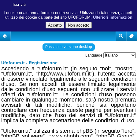
Iscriviti
I cookie ci aiutano a fornire i nostri servizi. Utilizzando tali servizi, accetti
l'utilizzo dei cookie da parte del sito UFOFORUM.
Ulteriori informazioni
Passa allo versione desktop
Language:
Ufoforum.it - Registrazione
Accedendo a “Ufoforum.it” (in seguito “noi”, “nostro”,
“Ufoforum.it”, “http://www.ufoforum.it”), l’utente accetta
di essere vincolato legalmente alle seguenti condizioni
d’uso. Se non accetti di essere limitato legalmente
dalle condizioni d’uso seguenti non utilizzare i servizi
offerti da “Ufoforum.it”. Le condizioni d’uso possono
cambiare in qualunque momento, sarà nostra premura
avvisarti di tali modifiche, benché sia opportuno
controllare con frequenza queste pagine per eventuali
modifiche, dato che l’uso dei servizi di “Ufoforum.it”
implica la completa accettazione delle condizioni d’uso.
“Ufoforum.it” utilizza il sistema phpBB (in seguito “loro”,
“phpBB software”, “www.phpbb.com”, “phpBB Group”,