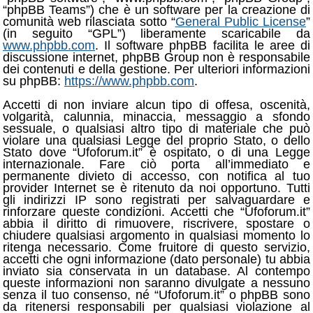
“phpBB Teams”) che è un software per la creazione di
comunità web rilasciata sotto “
General Public License
”
(in seguito “GPL”) liberamente scaricabile da
www.phpbb.com
. Il software phpBB facilita le aree di
discussione internet, phpBB Group non è responsabile
dei contenuti e della gestione. Per ulteriori informazioni
su phpBB:
https://www.phpbb.com
.
Accetti di non inviare alcun tipo di offesa, oscenità,
volgarità, calunnia, minaccia, messaggio a sfondo
sessuale, o qualsiasi altro tipo di materiale che può
violare una qualsiasi Legge del proprio Stato, o dello
Stato dove “Ufoforum.it” è ospitato, o di una Legge
internazionale. Fare ciò porta all’immediato e
permanente divieto di accesso, con notifica al tuo
provider Internet se è ritenuto da noi opportuno. Tutti
gli indirizzi IP sono registrati per salvaguardare e
rinforzare queste condizioni. Accetti che “Ufoforum.it”
abbia il diritto di rimuovere, riscrivere, spostare o
chiudere qualsiasi argomento in qualsiasi momento lo
ritenga necessario. Come fruitore di questo servizio,
accetti che ogni informazione (dato personale) tu abbia
inviato sia conservata in un database. Al contempo
queste informazioni non saranno divulgate a nessuno
senza il tuo consenso, né “Ufoforum.it” o phpBB sono
da ritenersi responsabili per qualsiasi violazione al