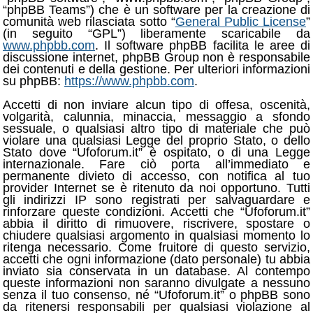
“phpBB Teams”) che è un software per la creazione di
comunità web rilasciata sotto “
General Public License
”
(in seguito “GPL”) liberamente scaricabile da
www.phpbb.com
. Il software phpBB facilita le aree di
discussione internet, phpBB Group non è responsabile
dei contenuti e della gestione. Per ulteriori informazioni
su phpBB:
https://www.phpbb.com
.
Accetti di non inviare alcun tipo di offesa, oscenità,
volgarità, calunnia, minaccia, messaggio a sfondo
sessuale, o qualsiasi altro tipo di materiale che può
violare una qualsiasi Legge del proprio Stato, o dello
Stato dove “Ufoforum.it” è ospitato, o di una Legge
internazionale. Fare ciò porta all’immediato e
permanente divieto di accesso, con notifica al tuo
provider Internet se è ritenuto da noi opportuno. Tutti
gli indirizzi IP sono registrati per salvaguardare e
rinforzare queste condizioni. Accetti che “Ufoforum.it”
abbia il diritto di rimuovere, riscrivere, spostare o
chiudere qualsiasi argomento in qualsiasi momento lo
ritenga necessario. Come fruitore di questo servizio,
accetti che ogni informazione (dato personale) tu abbia
inviato sia conservata in un database. Al contempo
queste informazioni non saranno divulgate a nessuno
senza il tuo consenso, né “Ufoforum.it” o phpBB sono
da ritenersi responsabili per qualsiasi violazione al