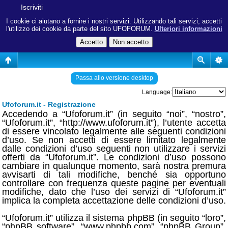
Iscriviti
I cookie ci aiutano a fornire i nostri servizi. Utilizzando tali servizi, accetti
l'utilizzo dei cookie da parte del sito UFOFORUM.
Ulteriori informazioni
Passa allo versione desktop
Language:
Ufoforum.it - Registrazione
Accedendo a “Ufoforum.it” (in seguito “noi”, “nostro”,
“Ufoforum.it”, “http://www.ufoforum.it”), l’utente accetta
di essere vincolato legalmente alle seguenti condizioni
d’uso. Se non accetti di essere limitato legalmente
dalle condizioni d’uso seguenti non utilizzare i servizi
offerti da “Ufoforum.it”. Le condizioni d’uso possono
cambiare in qualunque momento, sarà nostra premura
avvisarti di tali modifiche, benché sia opportuno
controllare con frequenza queste pagine per eventuali
modifiche, dato che l’uso dei servizi di “Ufoforum.it”
implica la completa accettazione delle condizioni d’uso.
“Ufoforum.it” utilizza il sistema phpBB (in seguito “loro”,
“phpBB software”, “www.phpbb.com”, “phpBB Group”,