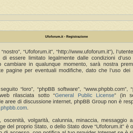
Ufoforum.it - Registrazione
“nostro”, “Ufoforum.it”, “http://www.ufoforum.it”), l’uten
di essere limitato legalmente dalle condizioni d’uso s
no cambiare in qualunque momento, sarà nostra premur
 pagine per eventuali modifiche, dato che l’uso dei s
(in seguito “loro”, “phpBB software”, “www.phpbb.com
eb rilasciata sotto “
General Public License
” (in s
a le aree di discussione internet, phpBB Group non è res
w.phpbb.com
.
a, oscenità, volgarità, calunnia, minaccia, messaggio a
e del proprio Stato, o dello Stato dove “Ufoforum.it” è 
di accesso, con notifica al tuo provider Internet se è rit