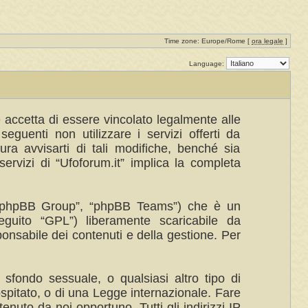
Time zone: Europe/Rome [
ora legale
]
Language:
te accetta di essere vincolato legalmente alle
eguenti non utilizzare i servizi offerti da
a avvisarti di tali modifiche, benché sia
ervizi di “Ufoforum.it” implica la completa
”, “phpBB Group”, “phpBB Teams”) che è un
eguito “GPL”) liberamente scaricabile da
ponsabile dei contenuti e della gestione. Per
 sfondo sessuale, o qualsiasi altro tipo di
ospitato, o di una Legge internazionale. Fare
enuto da noi opportuno. Tutti gli indirizzi IP