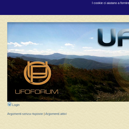
I cookie ci aiutano a fornir
Login
Argomenti senza risposte
|
Argomenti attivi