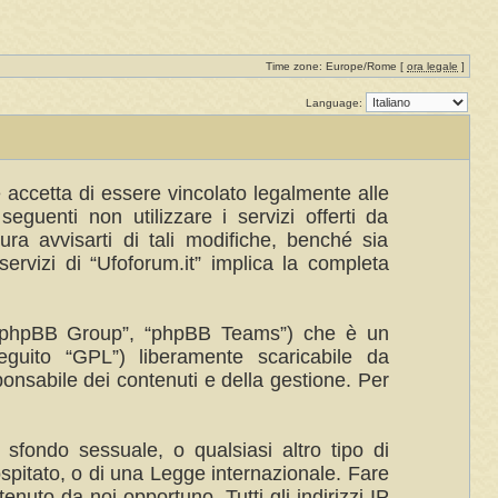
Time zone: Europe/Rome [
ora legale
]
Language:
te accetta di essere vincolato legalmente alle
eguenti non utilizzare i servizi offerti da
a avvisarti di tali modifiche, benché sia
ervizi di “Ufoforum.it” implica la completa
”, “phpBB Group”, “phpBB Teams”) che è un
eguito “GPL”) liberamente scaricabile da
ponsabile dei contenuti e della gestione. Per
 sfondo sessuale, o qualsiasi altro tipo di
ospitato, o di una Legge internazionale. Fare
enuto da noi opportuno. Tutti gli indirizzi IP