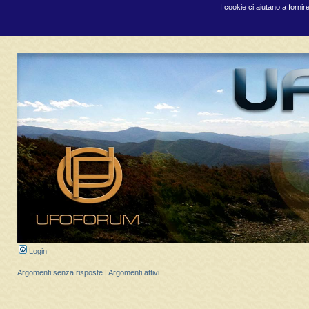
I cookie ci aiutano a fornir
Login
Argomenti senza risposte
|
Argomenti attivi