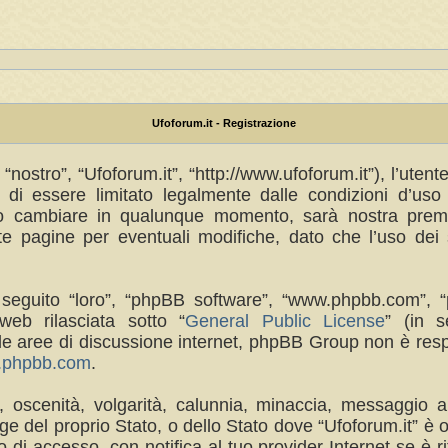
Ufoforum.it - Registrazione
“nostro”, “Ufoforum.it”, “http://www.ufoforum.it”), l’uten
di essere limitato legalmente dalle condizioni d’uso s
no cambiare in qualunque momento, sarà nostra premur
 pagine per eventuali modifiche, dato che l’uso dei s
(in seguito “loro”, “phpBB software”, “www.phpbb.com
eb rilasciata sotto “
General Public License
” (in s
a le aree di discussione internet, phpBB Group non è res
w.phpbb.com
.
a, oscenità, volgarità, calunnia, minaccia, messaggio a
e del proprio Stato, o dello Stato dove “Ufoforum.it” è 
di accesso, con notifica al tuo provider Internet se è rit