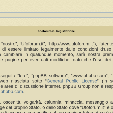
Ufoforum.it - Registrazione
“nostro”, “Ufoforum.it”, “http://www.ufoforum.it”), l’uten
di essere limitato legalmente dalle condizioni d’uso s
no cambiare in qualunque momento, sarà nostra premur
 pagine per eventuali modifiche, dato che l’uso dei s
(in seguito “loro”, “phpBB software”, “www.phpbb.com
eb rilasciata sotto “
General Public License
” (in s
a le aree di discussione internet, phpBB Group non è res
w.phpbb.com
.
a, oscenità, volgarità, calunnia, minaccia, messaggio a
e del proprio Stato, o dello Stato dove “Ufoforum.it” è 
di accesso, con notifica al tuo provider Internet se è rit