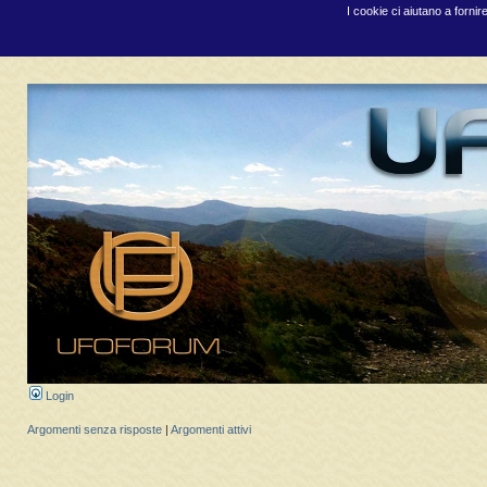
I cookie ci aiutano a fornir
Login
Argomenti senza risposte
|
Argomenti attivi