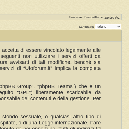
Time zone: Europe/Rome [
ora legale
]
Language:
te accetta di essere vincolato legalmente alle
eguenti non utilizzare i servizi offerti da
a avvisarti di tali modifiche, benché sia
ervizi di “Ufoforum.it” implica la completa
”, “phpBB Group”, “phpBB Teams”) che è un
eguito “GPL”) liberamente scaricabile da
ponsabile dei contenuti e della gestione. Per
 sfondo sessuale, o qualsiasi altro tipo di
ospitato, o di una Legge internazionale. Fare
enuto da noi opportuno. Tutti gli indirizzi IP