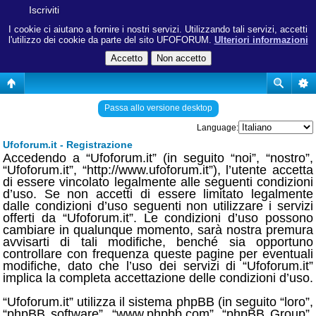
Iscriviti
I cookie ci aiutano a fornire i nostri servizi. Utilizzando tali servizi, accetti
l'utilizzo dei cookie da parte del sito UFOFORUM.
Ulteriori informazioni
Passa allo versione desktop
Language:
Ufoforum.it - Registrazione
Accedendo a “Ufoforum.it” (in seguito “noi”, “nostro”,
“Ufoforum.it”, “http://www.ufoforum.it”), l’utente accetta
di essere vincolato legalmente alle seguenti condizioni
d’uso. Se non accetti di essere limitato legalmente
dalle condizioni d’uso seguenti non utilizzare i servizi
offerti da “Ufoforum.it”. Le condizioni d’uso possono
cambiare in qualunque momento, sarà nostra premura
avvisarti di tali modifiche, benché sia opportuno
controllare con frequenza queste pagine per eventuali
modifiche, dato che l’uso dei servizi di “Ufoforum.it”
implica la completa accettazione delle condizioni d’uso.
“Ufoforum.it” utilizza il sistema phpBB (in seguito “loro”,
“phpBB software”, “www.phpbb.com”, “phpBB Group”,