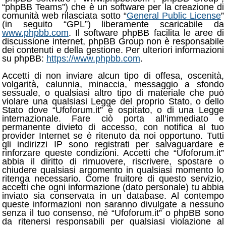
“phpBB Teams”) che è un software per la creazione di
comunità web rilasciata sotto “
General Public License
”
(in seguito “GPL”) liberamente scaricabile da
www.phpbb.com
. Il software phpBB facilita le aree di
discussione internet, phpBB Group non è responsabile
dei contenuti e della gestione. Per ulteriori informazioni
su phpBB:
https://www.phpbb.com
.
Accetti di non inviare alcun tipo di offesa, oscenità,
volgarità, calunnia, minaccia, messaggio a sfondo
sessuale, o qualsiasi altro tipo di materiale che può
violare una qualsiasi Legge del proprio Stato, o dello
Stato dove “Ufoforum.it” è ospitato, o di una Legge
internazionale. Fare ciò porta all’immediato e
permanente divieto di accesso, con notifica al tuo
provider Internet se è ritenuto da noi opportuno. Tutti
gli indirizzi IP sono registrati per salvaguardare e
rinforzare queste condizioni. Accetti che “Ufoforum.it”
abbia il diritto di rimuovere, riscrivere, spostare o
chiudere qualsiasi argomento in qualsiasi momento lo
ritenga necessario. Come fruitore di questo servizio,
accetti che ogni informazione (dato personale) tu abbia
inviato sia conservata in un database. Al contempo
queste informazioni non saranno divulgate a nessuno
senza il tuo consenso, né “Ufoforum.it” o phpBB sono
da ritenersi responsabili per qualsiasi violazione al