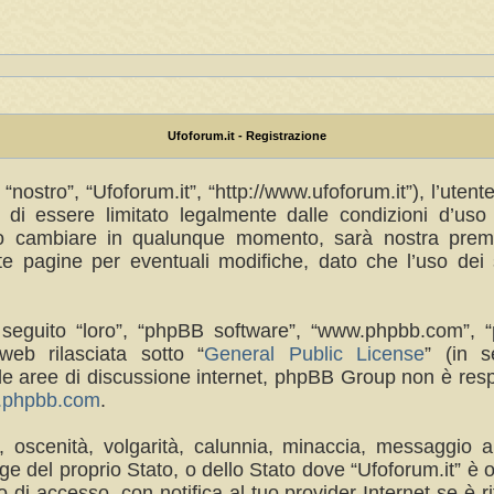
Ufoforum.it - Registrazione
“nostro”, “Ufoforum.it”, “http://www.ufoforum.it”), l’uten
di essere limitato legalmente dalle condizioni d’uso s
no cambiare in qualunque momento, sarà nostra premur
 pagine per eventuali modifiche, dato che l’uso dei s
(in seguito “loro”, “phpBB software”, “www.phpbb.com
eb rilasciata sotto “
General Public License
” (in s
a le aree di discussione internet, phpBB Group non è res
w.phpbb.com
.
a, oscenità, volgarità, calunnia, minaccia, messaggio a
e del proprio Stato, o dello Stato dove “Ufoforum.it” è 
di accesso, con notifica al tuo provider Internet se è rit