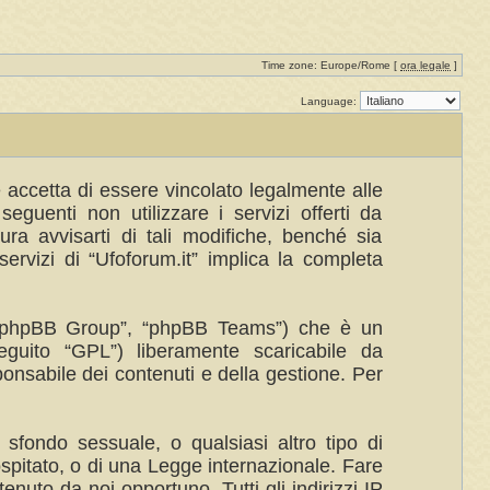
Time zone: Europe/Rome [
ora legale
]
Language:
te accetta di essere vincolato legalmente alle
eguenti non utilizzare i servizi offerti da
a avvisarti di tali modifiche, benché sia
ervizi di “Ufoforum.it” implica la completa
”, “phpBB Group”, “phpBB Teams”) che è un
eguito “GPL”) liberamente scaricabile da
ponsabile dei contenuti e della gestione. Per
 sfondo sessuale, o qualsiasi altro tipo di
ospitato, o di una Legge internazionale. Fare
enuto da noi opportuno. Tutti gli indirizzi IP