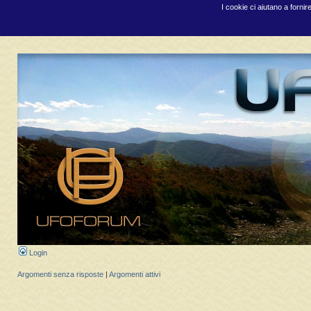
I cookie ci aiutano a fornir
Login
Argomenti senza risposte
|
Argomenti attivi