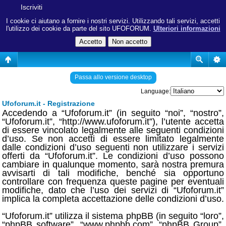
Iscriviti
I cookie ci aiutano a fornire i nostri servizi. Utilizzando tali servizi, accetti
l'utilizzo dei cookie da parte del sito UFOFORUM.
Ulteriori informazioni
Passa allo versione desktop
Language:
Ufoforum.it - Registrazione
Accedendo a “Ufoforum.it” (in seguito “noi”, “nostro”,
“Ufoforum.it”, “http://www.ufoforum.it”), l’utente accetta
di essere vincolato legalmente alle seguenti condizioni
d’uso. Se non accetti di essere limitato legalmente
dalle condizioni d’uso seguenti non utilizzare i servizi
offerti da “Ufoforum.it”. Le condizioni d’uso possono
cambiare in qualunque momento, sarà nostra premura
avvisarti di tali modifiche, benché sia opportuno
controllare con frequenza queste pagine per eventuali
modifiche, dato che l’uso dei servizi di “Ufoforum.it”
implica la completa accettazione delle condizioni d’uso.
“Ufoforum.it” utilizza il sistema phpBB (in seguito “loro”,
“phpBB software”, “www.phpbb.com”, “phpBB Group”,