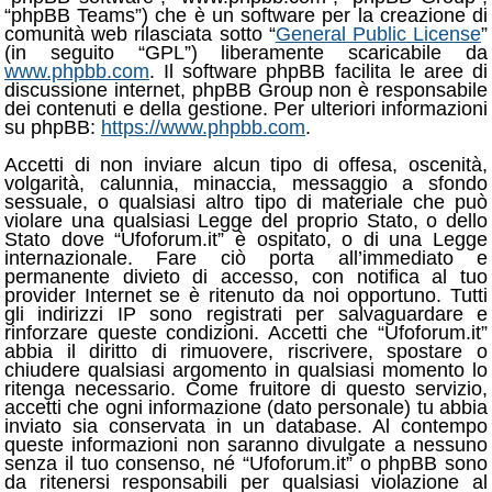
“phpBB Teams”) che è un software per la creazione di
comunità web rilasciata sotto “
General Public License
”
(in seguito “GPL”) liberamente scaricabile da
www.phpbb.com
. Il software phpBB facilita le aree di
discussione internet, phpBB Group non è responsabile
dei contenuti e della gestione. Per ulteriori informazioni
su phpBB:
https://www.phpbb.com
.
Accetti di non inviare alcun tipo di offesa, oscenità,
volgarità, calunnia, minaccia, messaggio a sfondo
sessuale, o qualsiasi altro tipo di materiale che può
violare una qualsiasi Legge del proprio Stato, o dello
Stato dove “Ufoforum.it” è ospitato, o di una Legge
internazionale. Fare ciò porta all’immediato e
permanente divieto di accesso, con notifica al tuo
provider Internet se è ritenuto da noi opportuno. Tutti
gli indirizzi IP sono registrati per salvaguardare e
rinforzare queste condizioni. Accetti che “Ufoforum.it”
abbia il diritto di rimuovere, riscrivere, spostare o
chiudere qualsiasi argomento in qualsiasi momento lo
ritenga necessario. Come fruitore di questo servizio,
accetti che ogni informazione (dato personale) tu abbia
inviato sia conservata in un database. Al contempo
queste informazioni non saranno divulgate a nessuno
senza il tuo consenso, né “Ufoforum.it” o phpBB sono
da ritenersi responsabili per qualsiasi violazione al