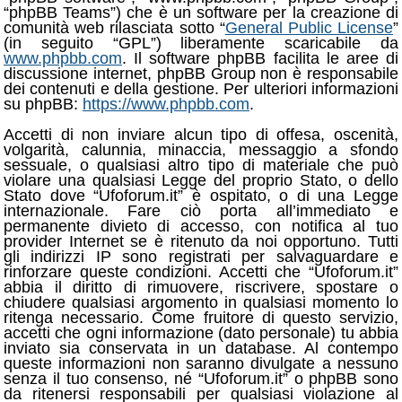
“phpBB Teams”) che è un software per la creazione di
comunità web rilasciata sotto “
General Public License
”
(in seguito “GPL”) liberamente scaricabile da
www.phpbb.com
. Il software phpBB facilita le aree di
discussione internet, phpBB Group non è responsabile
dei contenuti e della gestione. Per ulteriori informazioni
su phpBB:
https://www.phpbb.com
.
Accetti di non inviare alcun tipo di offesa, oscenità,
volgarità, calunnia, minaccia, messaggio a sfondo
sessuale, o qualsiasi altro tipo di materiale che può
violare una qualsiasi Legge del proprio Stato, o dello
Stato dove “Ufoforum.it” è ospitato, o di una Legge
internazionale. Fare ciò porta all’immediato e
permanente divieto di accesso, con notifica al tuo
provider Internet se è ritenuto da noi opportuno. Tutti
gli indirizzi IP sono registrati per salvaguardare e
rinforzare queste condizioni. Accetti che “Ufoforum.it”
abbia il diritto di rimuovere, riscrivere, spostare o
chiudere qualsiasi argomento in qualsiasi momento lo
ritenga necessario. Come fruitore di questo servizio,
accetti che ogni informazione (dato personale) tu abbia
inviato sia conservata in un database. Al contempo
queste informazioni non saranno divulgate a nessuno
senza il tuo consenso, né “Ufoforum.it” o phpBB sono
da ritenersi responsabili per qualsiasi violazione al