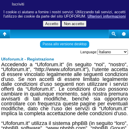
Iscriviti
I cookie ci aiutano a fornire i nostri servizi. Utilizzando tali servizi, accetti
l'utilizzo dei cookie da parte del sito UFOFORUM.
Ulteriori informazioni
Passa allo versione desktop
Language:
Ufoforum.it - Registrazione
Accedendo a “Ufoforum.it” (in seguito “noi”, “nostro”,
“Ufoforum.it”, “http://www.ufoforum.it”), l’utente accetta
di essere vincolato legalmente alle seguenti condizioni
d’uso. Se non accetti di essere limitato legalmente
dalle condizioni d’uso seguenti non utilizzare i servizi
offerti da “Ufoforum.it”. Le condizioni d’uso possono
cambiare in qualunque momento, sarà nostra premura
avvisarti di tali modifiche, benché sia opportuno
controllare con frequenza queste pagine per eventuali
modifiche, dato che l’uso dei servizi di “Ufoforum.it”
implica la completa accettazione delle condizioni d’uso.
“Ufoforum.it” utilizza il sistema phpBB (in seguito “loro”,
“phpBB software”, “www.phpbb.com”, “phpBB Group”,