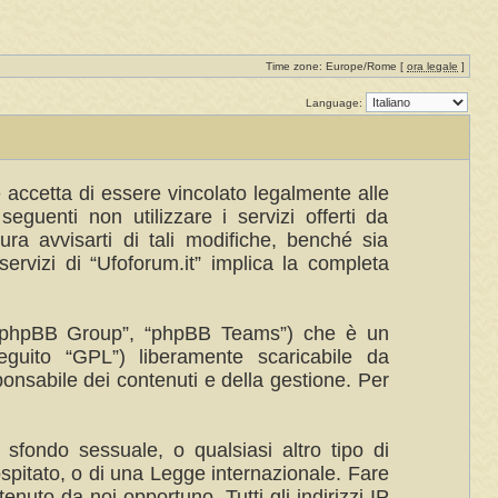
Time zone: Europe/Rome [
ora legale
]
Language:
te accetta di essere vincolato legalmente alle
eguenti non utilizzare i servizi offerti da
a avvisarti di tali modifiche, benché sia
ervizi di “Ufoforum.it” implica la completa
”, “phpBB Group”, “phpBB Teams”) che è un
eguito “GPL”) liberamente scaricabile da
ponsabile dei contenuti e della gestione. Per
 sfondo sessuale, o qualsiasi altro tipo di
ospitato, o di una Legge internazionale. Fare
enuto da noi opportuno. Tutti gli indirizzi IP