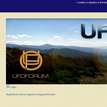
I cookie ci aiutano a fornir
Login
Argomenti senza risposte
|
Argomenti attivi