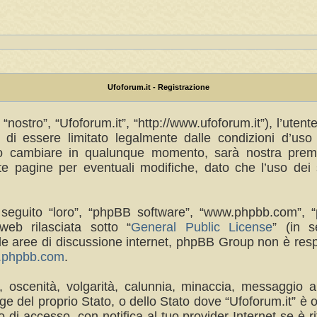
Ufoforum.it - Registrazione
“nostro”, “Ufoforum.it”, “http://www.ufoforum.it”), l’uten
di essere limitato legalmente dalle condizioni d’uso s
no cambiare in qualunque momento, sarà nostra premur
 pagine per eventuali modifiche, dato che l’uso dei s
(in seguito “loro”, “phpBB software”, “www.phpbb.com
eb rilasciata sotto “
General Public License
” (in s
a le aree di discussione internet, phpBB Group non è res
w.phpbb.com
.
a, oscenità, volgarità, calunnia, minaccia, messaggio a
e del proprio Stato, o dello Stato dove “Ufoforum.it” è 
di accesso, con notifica al tuo provider Internet se è rit