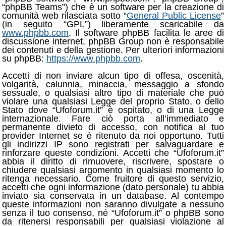
“phpBB Teams”) che è un software per la creazione di
comunità web rilasciata sotto “
General Public License
”
(in seguito “GPL”) liberamente scaricabile da
www.phpbb.com
. Il software phpBB facilita le aree di
discussione internet, phpBB Group non è responsabile
dei contenuti e della gestione. Per ulteriori informazioni
su phpBB:
https://www.phpbb.com
.
Accetti di non inviare alcun tipo di offesa, oscenità,
volgarità, calunnia, minaccia, messaggio a sfondo
sessuale, o qualsiasi altro tipo di materiale che può
violare una qualsiasi Legge del proprio Stato, o dello
Stato dove “Ufoforum.it” è ospitato, o di una Legge
internazionale. Fare ciò porta all’immediato e
permanente divieto di accesso, con notifica al tuo
provider Internet se è ritenuto da noi opportuno. Tutti
gli indirizzi IP sono registrati per salvaguardare e
rinforzare queste condizioni. Accetti che “Ufoforum.it”
abbia il diritto di rimuovere, riscrivere, spostare o
chiudere qualsiasi argomento in qualsiasi momento lo
ritenga necessario. Come fruitore di questo servizio,
accetti che ogni informazione (dato personale) tu abbia
inviato sia conservata in un database. Al contempo
queste informazioni non saranno divulgate a nessuno
senza il tuo consenso, né “Ufoforum.it” o phpBB sono
da ritenersi responsabili per qualsiasi violazione al