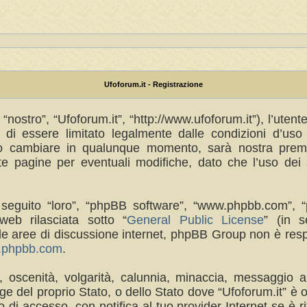
Ufoforum.it - Registrazione
“nostro”, “Ufoforum.it”, “http://www.ufoforum.it”), l’uten
di essere limitato legalmente dalle condizioni d’uso s
no cambiare in qualunque momento, sarà nostra premur
 pagine per eventuali modifiche, dato che l’uso dei s
(in seguito “loro”, “phpBB software”, “www.phpbb.com
eb rilasciata sotto “
General Public License
” (in s
a le aree di discussione internet, phpBB Group non è res
w.phpbb.com
.
a, oscenità, volgarità, calunnia, minaccia, messaggio a
e del proprio Stato, o dello Stato dove “Ufoforum.it” è 
di accesso, con notifica al tuo provider Internet se è rit