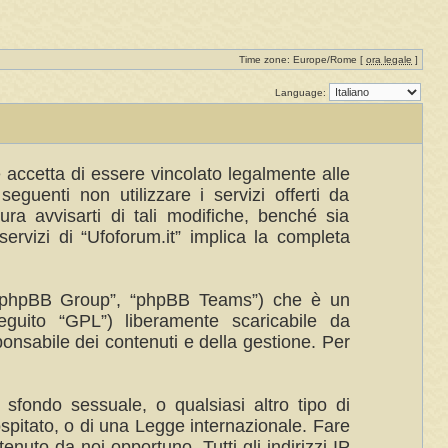
Time zone: Europe/Rome [
ora legale
]
Language:
te accetta di essere vincolato legalmente alle
eguenti non utilizzare i servizi offerti da
a avvisarti di tali modifiche, benché sia
ervizi di “Ufoforum.it” implica la completa
”, “phpBB Group”, “phpBB Teams”) che è un
eguito “GPL”) liberamente scaricabile da
ponsabile dei contenuti e della gestione. Per
 sfondo sessuale, o qualsiasi altro tipo di
ospitato, o di una Legge internazionale. Fare
enuto da noi opportuno. Tutti gli indirizzi IP