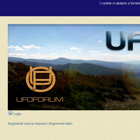
I cookie ci aiutano a fornir
Login
Argomenti senza risposte
|
Argomenti attivi