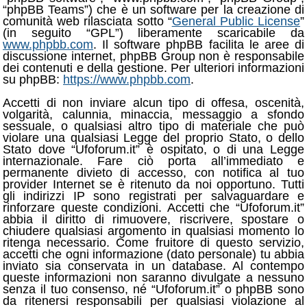
“phpBB Teams”) che è un software per la creazione di
comunità web rilasciata sotto “
General Public License
”
(in seguito “GPL”) liberamente scaricabile da
www.phpbb.com
. Il software phpBB facilita le aree di
discussione internet, phpBB Group non è responsabile
dei contenuti e della gestione. Per ulteriori informazioni
su phpBB:
https://www.phpbb.com
.
Accetti di non inviare alcun tipo di offesa, oscenità,
volgarità, calunnia, minaccia, messaggio a sfondo
sessuale, o qualsiasi altro tipo di materiale che può
violare una qualsiasi Legge del proprio Stato, o dello
Stato dove “Ufoforum.it” è ospitato, o di una Legge
internazionale. Fare ciò porta all’immediato e
permanente divieto di accesso, con notifica al tuo
provider Internet se è ritenuto da noi opportuno. Tutti
gli indirizzi IP sono registrati per salvaguardare e
rinforzare queste condizioni. Accetti che “Ufoforum.it”
abbia il diritto di rimuovere, riscrivere, spostare o
chiudere qualsiasi argomento in qualsiasi momento lo
ritenga necessario. Come fruitore di questo servizio,
accetti che ogni informazione (dato personale) tu abbia
inviato sia conservata in un database. Al contempo
queste informazioni non saranno divulgate a nessuno
senza il tuo consenso, né “Ufoforum.it” o phpBB sono
da ritenersi responsabili per qualsiasi violazione al