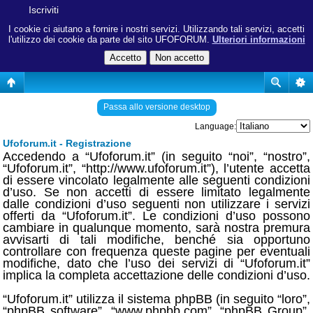
Iscriviti
I cookie ci aiutano a fornire i nostri servizi. Utilizzando tali servizi, accetti
l'utilizzo dei cookie da parte del sito UFOFORUM.
Ulteriori informazioni
Passa allo versione desktop
Language:
Ufoforum.it - Registrazione
Accedendo a “Ufoforum.it” (in seguito “noi”, “nostro”,
“Ufoforum.it”, “http://www.ufoforum.it”), l’utente accetta
di essere vincolato legalmente alle seguenti condizioni
d’uso. Se non accetti di essere limitato legalmente
dalle condizioni d’uso seguenti non utilizzare i servizi
offerti da “Ufoforum.it”. Le condizioni d’uso possono
cambiare in qualunque momento, sarà nostra premura
avvisarti di tali modifiche, benché sia opportuno
controllare con frequenza queste pagine per eventuali
modifiche, dato che l’uso dei servizi di “Ufoforum.it”
implica la completa accettazione delle condizioni d’uso.
“Ufoforum.it” utilizza il sistema phpBB (in seguito “loro”,
“phpBB software”, “www.phpbb.com”, “phpBB Group”,