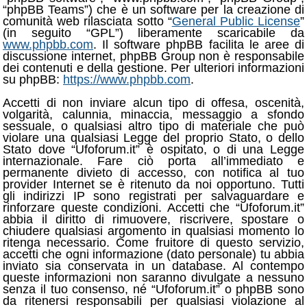
“phpBB Teams”) che è un software per la creazione di
comunità web rilasciata sotto “
General Public License
”
(in seguito “GPL”) liberamente scaricabile da
www.phpbb.com
. Il software phpBB facilita le aree di
discussione internet, phpBB Group non è responsabile
dei contenuti e della gestione. Per ulteriori informazioni
su phpBB:
https://www.phpbb.com
.
Accetti di non inviare alcun tipo di offesa, oscenità,
volgarità, calunnia, minaccia, messaggio a sfondo
sessuale, o qualsiasi altro tipo di materiale che può
violare una qualsiasi Legge del proprio Stato, o dello
Stato dove “Ufoforum.it” è ospitato, o di una Legge
internazionale. Fare ciò porta all’immediato e
permanente divieto di accesso, con notifica al tuo
provider Internet se è ritenuto da noi opportuno. Tutti
gli indirizzi IP sono registrati per salvaguardare e
rinforzare queste condizioni. Accetti che “Ufoforum.it”
abbia il diritto di rimuovere, riscrivere, spostare o
chiudere qualsiasi argomento in qualsiasi momento lo
ritenga necessario. Come fruitore di questo servizio,
accetti che ogni informazione (dato personale) tu abbia
inviato sia conservata in un database. Al contempo
queste informazioni non saranno divulgate a nessuno
senza il tuo consenso, né “Ufoforum.it” o phpBB sono
da ritenersi responsabili per qualsiasi violazione al