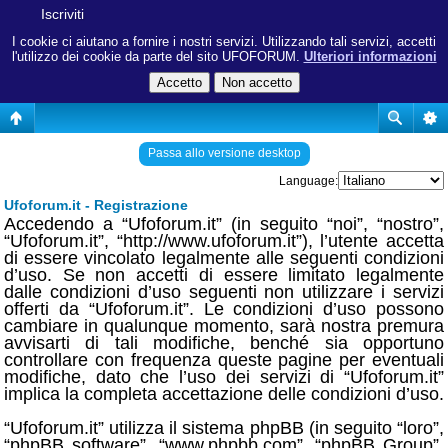
Iscriviti
I cookie ci aiutano a fornire i nostri servizi. Utilizzando tali servizi, accetti
l'utilizzo dei cookie da parte del sito UFOFORUM.
Ulteriori informazioni
Passa allo versione desktop
Language:
Ufoforum.it - Registrazione
Accedendo a “Ufoforum.it” (in seguito “noi”, “nostro”,
“Ufoforum.it”, “http://www.ufoforum.it”), l’utente accetta
di essere vincolato legalmente alle seguenti condizioni
d’uso. Se non accetti di essere limitato legalmente
dalle condizioni d’uso seguenti non utilizzare i servizi
offerti da “Ufoforum.it”. Le condizioni d’uso possono
cambiare in qualunque momento, sarà nostra premura
avvisarti di tali modifiche, benché sia opportuno
controllare con frequenza queste pagine per eventuali
modifiche, dato che l’uso dei servizi di “Ufoforum.it”
implica la completa accettazione delle condizioni d’uso.
“Ufoforum.it” utilizza il sistema phpBB (in seguito “loro”,
“phpBB software”, “www.phpbb.com”, “phpBB Group”,