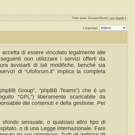
Time zone: Europe/Rome [
ora legale
]
Language:
te accetta di essere vincolato legalmente alle
eguenti non utilizzare i servizi offerti da
a avvisarti di tali modifiche, benché sia
ervizi di “Ufoforum.it” implica la completa
”, “phpBB Group”, “phpBB Teams”) che è un
eguito “GPL”) liberamente scaricabile da
ponsabile dei contenuti e della gestione. Per
 sfondo sessuale, o qualsiasi altro tipo di
ospitato, o di una Legge internazionale. Fare
enuto da noi opportuno. Tutti gli indirizzi IP