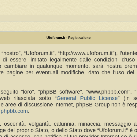
Ufoforum.it - Registrazione
“nostro”, “Ufoforum.it”, “http://www.ufoforum.it”), l’uten
di essere limitato legalmente dalle condizioni d’uso s
no cambiare in qualunque momento, sarà nostra premur
 pagine per eventuali modifiche, dato che l’uso dei s
(in seguito “loro”, “phpBB software”, “www.phpbb.com
eb rilasciata sotto “
General Public License
” (in s
a le aree di discussione internet, phpBB Group non è res
w.phpbb.com
.
a, oscenità, volgarità, calunnia, minaccia, messaggio a
e del proprio Stato, o dello Stato dove “Ufoforum.it” è 
di accesso, con notifica al tuo provider Internet se è rit