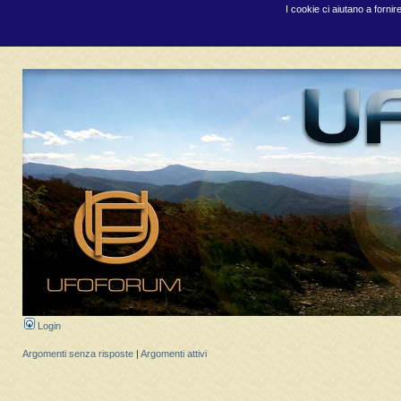
I cookie ci aiutano a fornir
Login
Argomenti senza risposte
|
Argomenti attivi