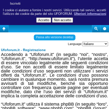
Iscriviti
I cookie ci aiutano a fornire i nostri servizi. Utilizzando tali servizi, accetti
l'utilizzo dei cookie da parte del sito UFOFORUM.
Ulteriori informazioni
Passa allo versione desktop
Language:
Ufoforum.it - Registrazione
Accedendo a “Ufoforum.it” (in seguito “noi”, “nostro”,
“Ufoforum.it”, “http://www.ufoforum.it”), l’utente accetta
di essere vincolato legalmente alle seguenti condizioni
d’uso. Se non accetti di essere limitato legalmente
dalle condizioni d’uso seguenti non utilizzare i servizi
offerti da “Ufoforum.it”. Le condizioni d’uso possono
cambiare in qualunque momento, sarà nostra premura
avvisarti di tali modifiche, benché sia opportuno
controllare con frequenza queste pagine per eventuali
modifiche, dato che l’uso dei servizi di “Ufoforum.it”
implica la completa accettazione delle condizioni d’uso.
“Ufoforum.it” utilizza il sistema phpBB (in seguito “loro”,
“phpBB software”, “www.phpbb.com”, “phpBB Group”,