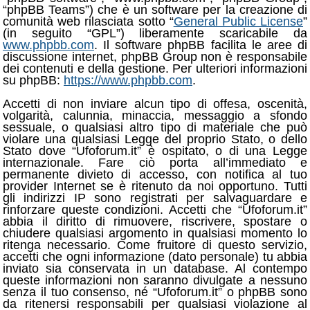
“phpBB Teams”) che è un software per la creazione di
comunità web rilasciata sotto “
General Public License
”
(in seguito “GPL”) liberamente scaricabile da
www.phpbb.com
. Il software phpBB facilita le aree di
discussione internet, phpBB Group non è responsabile
dei contenuti e della gestione. Per ulteriori informazioni
su phpBB:
https://www.phpbb.com
.
Accetti di non inviare alcun tipo di offesa, oscenità,
volgarità, calunnia, minaccia, messaggio a sfondo
sessuale, o qualsiasi altro tipo di materiale che può
violare una qualsiasi Legge del proprio Stato, o dello
Stato dove “Ufoforum.it” è ospitato, o di una Legge
internazionale. Fare ciò porta all’immediato e
permanente divieto di accesso, con notifica al tuo
provider Internet se è ritenuto da noi opportuno. Tutti
gli indirizzi IP sono registrati per salvaguardare e
rinforzare queste condizioni. Accetti che “Ufoforum.it”
abbia il diritto di rimuovere, riscrivere, spostare o
chiudere qualsiasi argomento in qualsiasi momento lo
ritenga necessario. Come fruitore di questo servizio,
accetti che ogni informazione (dato personale) tu abbia
inviato sia conservata in un database. Al contempo
queste informazioni non saranno divulgate a nessuno
senza il tuo consenso, né “Ufoforum.it” o phpBB sono
da ritenersi responsabili per qualsiasi violazione al