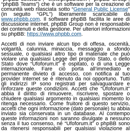
“phpBB Teams”) che è un software per la creazione di
comunità web rilasciata sotto “
General Public License
”
(in seguito “GPL”) liberamente scaricabile da
www.phpbb.com
. Il software phpBB facilita le aree di
discussione internet, phpBB Group non è responsabile
dei contenuti e della gestione. Per ulteriori informazioni
su phpBB:
https://www.phpbb.com
.
Accetti di non inviare alcun tipo di offesa, oscenità,
volgarità, calunnia, minaccia, messaggio a sfondo
sessuale, o qualsiasi altro tipo di materiale che può
violare una qualsiasi Legge del proprio Stato, o dello
Stato dove “Ufoforum.it” è ospitato, o di una Legge
internazionale. Fare ciò porta all’immediato e
permanente divieto di accesso, con notifica al tuo
provider Internet se è ritenuto da noi opportuno. Tutti
gli indirizzi IP sono registrati per salvaguardare e
rinforzare queste condizioni. Accetti che “Ufoforum.it”
abbia il diritto di rimuovere, riscrivere, spostare o
chiudere qualsiasi argomento in qualsiasi momento lo
ritenga necessario. Come fruitore di questo servizio,
accetti che ogni informazione (dato personale) tu abbia
inviato sia conservata in un database. Al contempo
queste informazioni non saranno divulgate a nessuno
senza il tuo consenso, né “Ufoforum.it” o phpBB sono
da ritenersi responsabili per qualsiasi violazione al