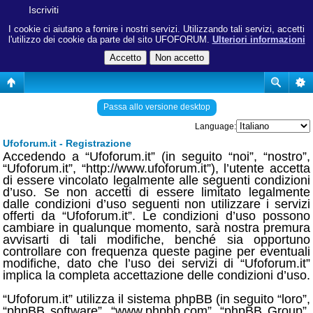
Iscriviti
I cookie ci aiutano a fornire i nostri servizi. Utilizzando tali servizi, accetti
l'utilizzo dei cookie da parte del sito UFOFORUM.
Ulteriori informazioni
Passa allo versione desktop
Language:
Ufoforum.it - Registrazione
Accedendo a “Ufoforum.it” (in seguito “noi”, “nostro”,
“Ufoforum.it”, “http://www.ufoforum.it”), l’utente accetta
di essere vincolato legalmente alle seguenti condizioni
d’uso. Se non accetti di essere limitato legalmente
dalle condizioni d’uso seguenti non utilizzare i servizi
offerti da “Ufoforum.it”. Le condizioni d’uso possono
cambiare in qualunque momento, sarà nostra premura
avvisarti di tali modifiche, benché sia opportuno
controllare con frequenza queste pagine per eventuali
modifiche, dato che l’uso dei servizi di “Ufoforum.it”
implica la completa accettazione delle condizioni d’uso.
“Ufoforum.it” utilizza il sistema phpBB (in seguito “loro”,
“phpBB software”, “www.phpbb.com”, “phpBB Group”,