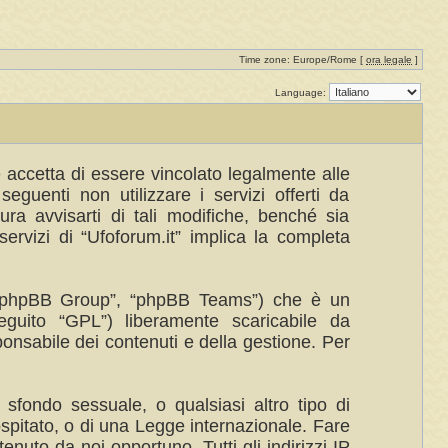
Time zone: Europe/Rome [
ora legale
]
Language:
te accetta di essere vincolato legalmente alle
eguenti non utilizzare i servizi offerti da
a avvisarti di tali modifiche, benché sia
ervizi di “Ufoforum.it” implica la completa
”, “phpBB Group”, “phpBB Teams”) che è un
eguito “GPL”) liberamente scaricabile da
ponsabile dei contenuti e della gestione. Per
 sfondo sessuale, o qualsiasi altro tipo di
ospitato, o di una Legge internazionale. Fare
enuto da noi opportuno. Tutti gli indirizzi IP