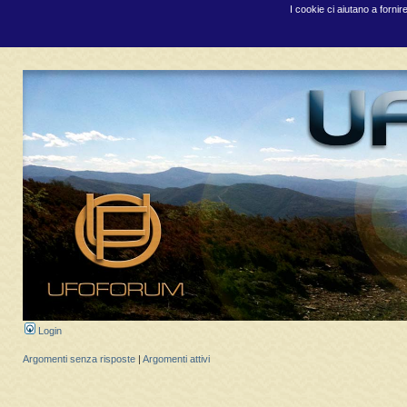
I cookie ci aiutano a fornir
Login
Argomenti senza risposte
|
Argomenti attivi