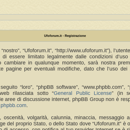
Ufoforum.it - Registrazione
“nostro”, “Ufoforum.it”, “http://www.ufoforum.it”), l’uten
di essere limitato legalmente dalle condizioni d’uso s
no cambiare in qualunque momento, sarà nostra premur
 pagine per eventuali modifiche, dato che l’uso dei s
(in seguito “loro”, “phpBB software”, “www.phpbb.com
eb rilasciata sotto “
General Public License
” (in s
a le aree di discussione internet, phpBB Group non è res
w.phpbb.com
.
a, oscenità, volgarità, calunnia, minaccia, messaggio a
e del proprio Stato, o dello Stato dove “Ufoforum.it” è 
di accesso, con notifica al tuo provider Internet se è rit