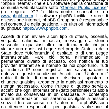
“phpBB Teams”) che è un software per la creazione di
comunità web rilasciata sotto “
General Public License
”
(in seguito “GPL”) liberamente scaricabile da
www.phpbb.com
. Il software phpBB facilita le aree di
discussione internet, phpBB Group non è responsabile
dei contenuti e della gestione. Per ulteriori informazioni
su phpBB:
https://www.phpbb.com
.
Accetti di non inviare alcun tipo di offesa, oscenità,
volgarità, calunnia, minaccia, messaggio a sfondo
sessuale, o qualsiasi altro tipo di materiale che può
violare una qualsiasi Legge del proprio Stato, o dello
Stato dove “Ufoforum.it” è ospitato, o di una Legge
internazionale. Fare ciò porta all’immediato e
permanente divieto di accesso, con notifica al tuo
provider Internet se è ritenuto da noi opportuno. Tutti
gli indirizzi IP sono registrati per salvaguardare e
rinforzare queste condizioni. Accetti che “Ufoforum.it”
abbia il diritto di rimuovere, riscrivere, spostare o
chiudere qualsiasi argomento in qualsiasi momento lo
ritenga necessario. Come fruitore di questo servizio,
accetti che ogni informazione (dato personale) tu abbia
inviato sia conservata in un database. Al contempo
queste informazioni non saranno divulgate a nessuno
senza il tuo consenso, né “Ufoforum.it” o phpBB sono
da ritenersi responsabili per qualsiasi violazione al