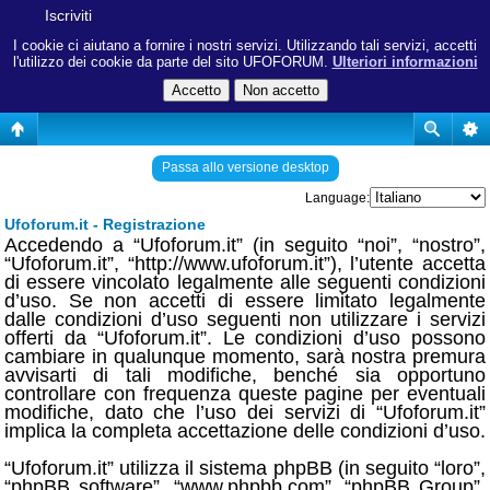
Iscriviti
I cookie ci aiutano a fornire i nostri servizi. Utilizzando tali servizi, accetti
l'utilizzo dei cookie da parte del sito UFOFORUM.
Ulteriori informazioni
Passa allo versione desktop
Language:
Ufoforum.it - Registrazione
Accedendo a “Ufoforum.it” (in seguito “noi”, “nostro”,
“Ufoforum.it”, “http://www.ufoforum.it”), l’utente accetta
di essere vincolato legalmente alle seguenti condizioni
d’uso. Se non accetti di essere limitato legalmente
dalle condizioni d’uso seguenti non utilizzare i servizi
offerti da “Ufoforum.it”. Le condizioni d’uso possono
cambiare in qualunque momento, sarà nostra premura
avvisarti di tali modifiche, benché sia opportuno
controllare con frequenza queste pagine per eventuali
modifiche, dato che l’uso dei servizi di “Ufoforum.it”
implica la completa accettazione delle condizioni d’uso.
“Ufoforum.it” utilizza il sistema phpBB (in seguito “loro”,
“phpBB software”, “www.phpbb.com”, “phpBB Group”,