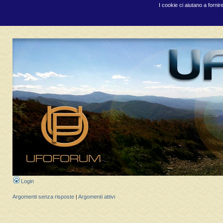
I cookie ci aiutano a fornir
Login
Argomenti senza risposte
|
Argomenti attivi