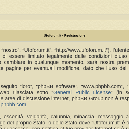
Ufoforum.it - Registrazione
“nostro”, “Ufoforum.it”, “http://www.ufoforum.it”), l’uten
di essere limitato legalmente dalle condizioni d’uso s
no cambiare in qualunque momento, sarà nostra premur
 pagine per eventuali modifiche, dato che l’uso dei s
(in seguito “loro”, “phpBB software”, “www.phpbb.com
eb rilasciata sotto “
General Public License
” (in s
a le aree di discussione internet, phpBB Group non è res
w.phpbb.com
.
a, oscenità, volgarità, calunnia, minaccia, messaggio a
e del proprio Stato, o dello Stato dove “Ufoforum.it” è 
di accesso, con notifica al tuo provider Internet se è rit