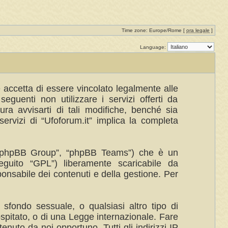
Time zone: Europe/Rome [
ora legale
]
Language:
te accetta di essere vincolato legalmente alle
eguenti non utilizzare i servizi offerti da
a avvisarti di tali modifiche, benché sia
ervizi di “Ufoforum.it” implica la completa
”, “phpBB Group”, “phpBB Teams”) che è un
eguito “GPL”) liberamente scaricabile da
ponsabile dei contenuti e della gestione. Per
 sfondo sessuale, o qualsiasi altro tipo di
ospitato, o di una Legge internazionale. Fare
enuto da noi opportuno. Tutti gli indirizzi IP