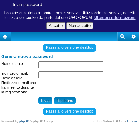
Invia password
I cookie ci aiutano a fornire i nostri servizi. Utilizzando tali servizi, accetti
l'utilizzo dei cookie da parte del sito UFOFORUM.
Ulteriori informazioni
Passa allo versione desktop
Genera nuova password
Nome utente:
Indirizzo e-mail:
Deve essere
l’indirizzo e-mail che
hai inserito durante
la registrazione.
Passa allo versione desktop
Powered by
phpBB
© phpBB Group.
phpBB Mobile / SEO by
Artodia
.