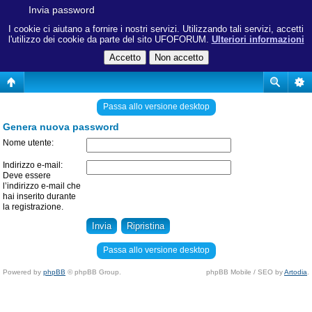
Invia password
I cookie ci aiutano a fornire i nostri servizi. Utilizzando tali servizi, accetti
l'utilizzo dei cookie da parte del sito UFOFORUM.
Ulteriori informazioni
Passa allo versione desktop
Genera nuova password
Nome utente:
Indirizzo e-mail:
Deve essere
l’indirizzo e-mail che
hai inserito durante
la registrazione.
Passa allo versione desktop
Powered by
phpBB
© phpBB Group.
phpBB Mobile / SEO by
Artodia
.