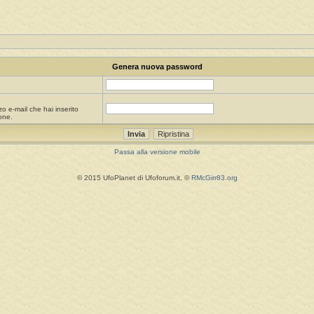
Genera nuova password
zo e-mail che hai inserito
one.
Passa alla versione mobile
© 2015 UfoPlanet di Ufoforum.it, ©
RMcGirr83.org