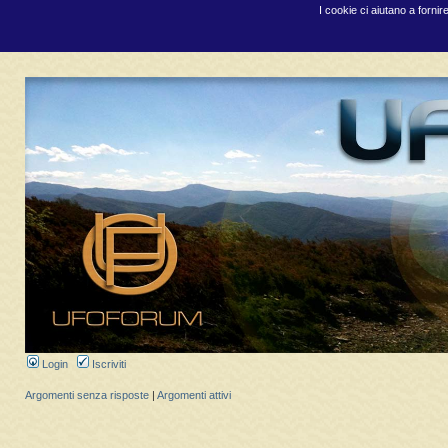
I cookie ci aiutano a fornir
Login
Iscriviti
Argomenti senza risposte
|
Argomenti attivi