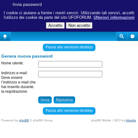
Invia password
I cookie ci aiutano a fornire i nostri servizi. Utilizzando tali servizi, accetti
l'utilizzo dei cookie da parte del sito UFOFORUM.
Ulteriori informazioni
Passa allo versione desktop
Genera nuova password
Nome utente:
Indirizzo e-mail:
Deve essere
l’indirizzo e-mail che
hai inserito durante
la registrazione.
Passa allo versione desktop
Powered by
phpBB
© phpBB Group.
phpBB Mobile / SEO by
Artodia
.