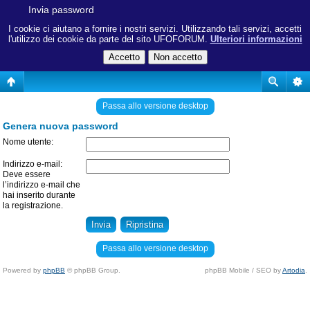
Invia password
I cookie ci aiutano a fornire i nostri servizi. Utilizzando tali servizi, accetti
l'utilizzo dei cookie da parte del sito UFOFORUM.
Ulteriori informazioni
Passa allo versione desktop
Genera nuova password
Nome utente:
Indirizzo e-mail:
Deve essere
l’indirizzo e-mail che
hai inserito durante
la registrazione.
Passa allo versione desktop
Powered by
phpBB
© phpBB Group.
phpBB Mobile / SEO by
Artodia
.