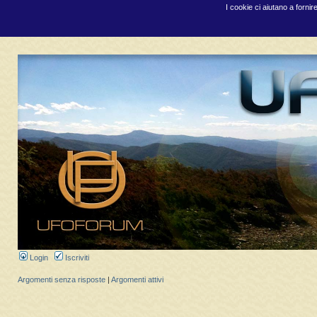
I cookie ci aiutano a fornir
Login
Iscriviti
Argomenti senza risposte
|
Argomenti attivi