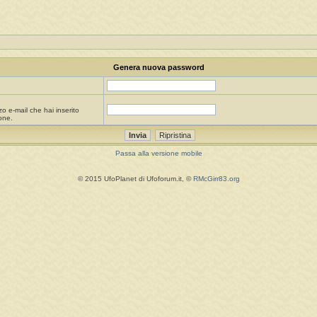
Genera nuova password
zo e-mail che hai inserito
one.
Passa alla versione mobile
© 2015 UfoPlanet di Ufoforum.it, ©
RMcGirr83.org