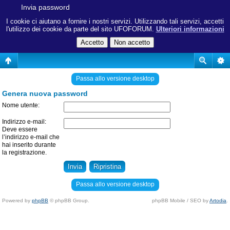
Invia password
I cookie ci aiutano a fornire i nostri servizi. Utilizzando tali servizi, accetti
l'utilizzo dei cookie da parte del sito UFOFORUM.
Ulteriori informazioni
Passa allo versione desktop
Genera nuova password
Nome utente:
Indirizzo e-mail:
Deve essere
l’indirizzo e-mail che
hai inserito durante
la registrazione.
Passa allo versione desktop
Powered by
phpBB
© phpBB Group.
phpBB Mobile / SEO by
Artodia
.