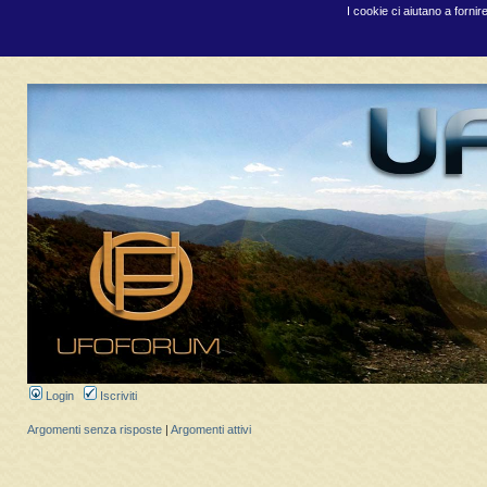
I cookie ci aiutano a fornir
Login
Iscriviti
Argomenti senza risposte
|
Argomenti attivi