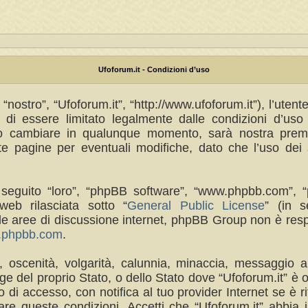
Ufoforum.it - Condizioni d’uso
“nostro”, “Ufoforum.it”, “http://www.ufoforum.it”), l’uten
di essere limitato legalmente dalle condizioni d’uso s
no cambiare in qualunque momento, sarà nostra premur
 pagine per eventuali modifiche, dato che l’uso dei s
(in seguito “loro”, “phpBB software”, “www.phpbb.com
eb rilasciata sotto “
General Public License
” (in s
a le aree di discussione internet, phpBB Group non è res
w.phpbb.com
.
a, oscenità, volgarità, calunnia, minaccia, messaggio a
e del proprio Stato, o dello Stato dove “Ufoforum.it” è 
di accesso, con notifica al tuo provider Internet se è rit
re queste condizioni. Accetti che “Ufoforum.it” abbia il