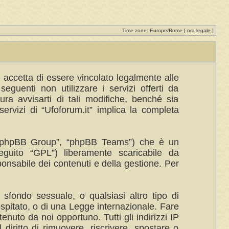
Time zone: Europe/Rome [
ora legale
]
te accetta di essere vincolato legalmente alle
eguenti non utilizzare i servizi offerti da
a avvisarti di tali modifiche, benché sia
ervizi di “Ufoforum.it” implica la completa
”, “phpBB Group”, “phpBB Teams”) che è un
eguito “GPL”) liberamente scaricabile da
ponsabile dei contenuti e della gestione. Per
 sfondo sessuale, o qualsiasi altro tipo di
ospitato, o di una Legge internazionale. Fare
enuto da noi opportuno. Tutti gli indirizzi IP
 diritto di rimuovere, riscrivere, spostare o