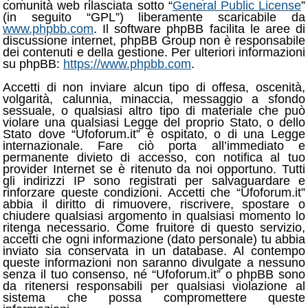
comunità web rilasciata sotto “
General Public License
”
(in seguito “GPL”) liberamente scaricabile da
www.phpbb.com
. Il software phpBB facilita le aree di
discussione internet, phpBB Group non è responsabile
dei contenuti e della gestione. Per ulteriori informazioni
su phpBB:
https://www.phpbb.com
.
Accetti di non inviare alcun tipo di offesa, oscenità,
volgarità, calunnia, minaccia, messaggio a sfondo
sessuale, o qualsiasi altro tipo di materiale che può
violare una qualsiasi Legge del proprio Stato, o dello
Stato dove “Ufoforum.it” è ospitato, o di una Legge
internazionale. Fare ciò porta all’immediato e
permanente divieto di accesso, con notifica al tuo
provider Internet se è ritenuto da noi opportuno. Tutti
gli indirizzi IP sono registrati per salvaguardare e
rinforzare queste condizioni. Accetti che “Ufoforum.it”
abbia il diritto di rimuovere, riscrivere, spostare o
chiudere qualsiasi argomento in qualsiasi momento lo
ritenga necessario. Come fruitore di questo servizio,
accetti che ogni informazione (dato personale) tu abbia
inviato sia conservata in un database. Al contempo
queste informazioni non saranno divulgate a nessuno
senza il tuo consenso, né “Ufoforum.it” o phpBB sono
da ritenersi responsabili per qualsiasi violazione al
sistema che possa compromettere queste