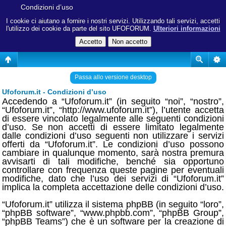
Condizioni d’uso
I cookie ci aiutano a fornire i nostri servizi. Utilizzando tali servizi, accetti
l'utilizzo dei cookie da parte del sito UFOFORUM.
Ulteriori informazioni
Passa allo versione desktop
Ufoforum.it - Condizioni d’uso
Accedendo a “Ufoforum.it” (in seguito “noi”, “nostro”,
“Ufoforum.it”, “http://www.ufoforum.it”), l’utente accetta
di essere vincolato legalmente alle seguenti condizioni
d’uso. Se non accetti di essere limitato legalmente
dalle condizioni d’uso seguenti non utilizzare i servizi
offerti da “Ufoforum.it”. Le condizioni d’uso possono
cambiare in qualunque momento, sarà nostra premura
avvisarti di tali modifiche, benché sia opportuno
controllare con frequenza queste pagine per eventuali
modifiche, dato che l’uso dei servizi di “Ufoforum.it”
implica la completa accettazione delle condizioni d’uso.
“Ufoforum.it” utilizza il sistema phpBB (in seguito “loro”,
“phpBB software”, “www.phpbb.com”, “phpBB Group”,
“phpBB Teams”) che è un software per la creazione di