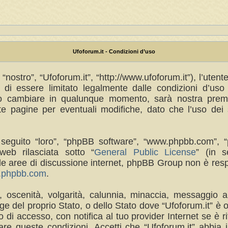
Ufoforum.it - Condizioni d’uso
“nostro”, “Ufoforum.it”, “http://www.ufoforum.it”), l’uten
di essere limitato legalmente dalle condizioni d’uso s
no cambiare in qualunque momento, sarà nostra premur
 pagine per eventuali modifiche, dato che l’uso dei s
(in seguito “loro”, “phpBB software”, “www.phpbb.com
eb rilasciata sotto “
General Public License
” (in s
a le aree di discussione internet, phpBB Group non è res
w.phpbb.com
.
a, oscenità, volgarità, calunnia, minaccia, messaggio a
e del proprio Stato, o dello Stato dove “Ufoforum.it” è 
di accesso, con notifica al tuo provider Internet se è rit
re queste condizioni. Accetti che “Ufoforum.it” abbia il