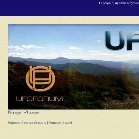
I cookie ci aiutano a fornir
Login
Iscriviti
Argomenti senza risposte
|
Argomenti attivi