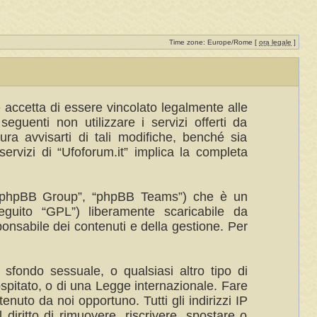
Time zone: Europe/Rome [
ora legale
]
te accetta di essere vincolato legalmente alle
eguenti non utilizzare i servizi offerti da
a avvisarti di tali modifiche, benché sia
ervizi di “Ufoforum.it” implica la completa
”, “phpBB Group”, “phpBB Teams”) che è un
eguito “GPL”) liberamente scaricabile da
ponsabile dei contenuti e della gestione. Per
 sfondo sessuale, o qualsiasi altro tipo di
ospitato, o di una Legge internazionale. Fare
enuto da noi opportuno. Tutti gli indirizzi IP
 diritto di rimuovere, riscrivere, spostare o