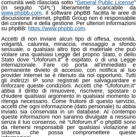
comunità web rilasciata sotto “
General Public License
”
(in seguito “GPL”) liberamente scaricabile da
www.phpbb.com
. Il software phpBB facilita le aree di
discussione internet, phpBB Group non è responsabile
dei contenuti e della gestione. Per ulteriori informazioni
su phpBB:
https://www.phpbb.com
.
Accetti di non inviare alcun tipo di offesa, oscenità,
volgarità, calunnia, minaccia, messaggio a sfondo
sessuale, o qualsiasi altro tipo di materiale che può
violare una qualsiasi Legge del proprio Stato, o dello
Stato dove “Ufoforum.it” è ospitato, o di una Legge
internazionale. Fare ciò porta all’immediato e
permanente divieto di accesso, con notifica al tuo
provider Internet se è ritenuto da noi opportuno. Tutti
gli indirizzi IP sono registrati per salvaguardare e
rinforzare queste condizioni. Accetti che “Ufoforum.it”
abbia il diritto di rimuovere, riscrivere, spostare o
chiudere qualsiasi argomento in qualsiasi momento lo
ritenga necessario. Come fruitore di questo servizio,
accetti che ogni informazione (dato personale) tu abbia
inviato sia conservata in un database. Al contempo
queste informazioni non saranno divulgate a nessuno
senza il tuo consenso, né “Ufoforum.it” o phpBB sono
da ritenersi responsabili per qualsiasi violazione al
sistema che possa compromettere queste