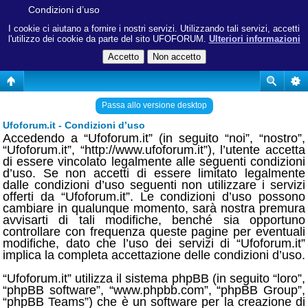
Condizioni d’uso
I cookie ci aiutano a fornire i nostri servizi. Utilizzando tali servizi, accetti
l'utilizzo dei cookie da parte del sito UFOFORUM.
Ulteriori informazioni
Passa allo versione desktop
Ufoforum.it - Condizioni d’uso
Accedendo a “Ufoforum.it” (in seguito “noi”, “nostro”,
“Ufoforum.it”, “http://www.ufoforum.it”), l’utente accetta
di essere vincolato legalmente alle seguenti condizioni
d’uso. Se non accetti di essere limitato legalmente
dalle condizioni d’uso seguenti non utilizzare i servizi
offerti da “Ufoforum.it”. Le condizioni d’uso possono
cambiare in qualunque momento, sarà nostra premura
avvisarti di tali modifiche, benché sia opportuno
controllare con frequenza queste pagine per eventuali
modifiche, dato che l’uso dei servizi di “Ufoforum.it”
implica la completa accettazione delle condizioni d’uso.
“Ufoforum.it” utilizza il sistema phpBB (in seguito “loro”,
“phpBB software”, “www.phpbb.com”, “phpBB Group”,
“phpBB Teams”) che è un software per la creazione di