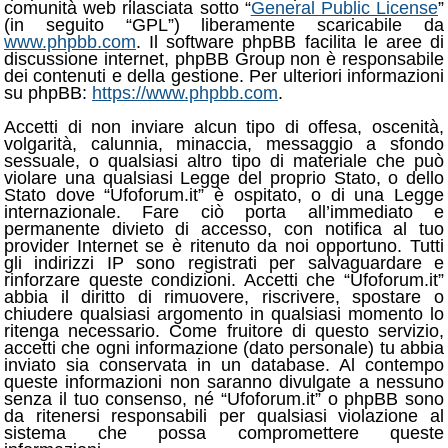
comunità web rilasciata sotto “
General Public License
”
(in seguito “GPL”) liberamente scaricabile da
www.phpbb.com
. Il software phpBB facilita le aree di
discussione internet, phpBB Group non è responsabile
dei contenuti e della gestione. Per ulteriori informazioni
su phpBB:
https://www.phpbb.com
.
Accetti di non inviare alcun tipo di offesa, oscenità,
volgarità, calunnia, minaccia, messaggio a sfondo
sessuale, o qualsiasi altro tipo di materiale che può
violare una qualsiasi Legge del proprio Stato, o dello
Stato dove “Ufoforum.it” è ospitato, o di una Legge
internazionale. Fare ciò porta all’immediato e
permanente divieto di accesso, con notifica al tuo
provider Internet se è ritenuto da noi opportuno. Tutti
gli indirizzi IP sono registrati per salvaguardare e
rinforzare queste condizioni. Accetti che “Ufoforum.it”
abbia il diritto di rimuovere, riscrivere, spostare o
chiudere qualsiasi argomento in qualsiasi momento lo
ritenga necessario. Come fruitore di questo servizio,
accetti che ogni informazione (dato personale) tu abbia
inviato sia conservata in un database. Al contempo
queste informazioni non saranno divulgate a nessuno
senza il tuo consenso, né “Ufoforum.it” o phpBB sono
da ritenersi responsabili per qualsiasi violazione al
sistema che possa compromettere queste