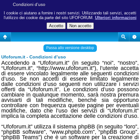
Condizioni d’uso
I cookie ci aiutano a fornire i nostri servizi. Utilizzando tali servizi, accetti
l'utilizzo dei cookie da parte del sito UFOFORUM.
Ulteriori informazioni
Passa allo versione desktop
Ufoforum.it - Condizioni d’uso
Accedendo a “Ufoforum.it” (in seguito “noi”, “nostro”,
“Ufoforum.it”, “http://www.ufoforum.it”), l’utente accetta
di essere vincolato legalmente alle seguenti condizioni
d’uso. Se non accetti di essere limitato legalmente
dalle condizioni d’uso seguenti non utilizzare i servizi
offerti da “Ufoforum.it”. Le condizioni d’uso possono
cambiare in qualunque momento, sarà nostra premura
avvisarti di tali modifiche, benché sia opportuno
controllare con frequenza queste pagine per eventuali
modifiche, dato che l’uso dei servizi di “Ufoforum.it”
implica la completa accettazione delle condizioni d’uso.
“Ufoforum.it” utilizza il sistema phpBB (in seguito “loro”,
“phpBB software”, “www.phpbb.com”, “phpBB Group”,
“phpBB Teams”) che è un software per la creazione di