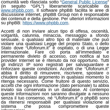
comunità web rilasciata sotto “
General Public License
”
(in seguito “GPL”) liberamente scaricabile da
www.phpbb.com
. Il software phpBB facilita le aree di
discussione internet, phpBB Group non è responsabile
dei contenuti e della gestione. Per ulteriori informazioni
su phpBB:
https://www.phpbb.com
.
Accetti di non inviare alcun tipo di offesa, oscenità,
volgarità, calunnia, minaccia, messaggio a sfondo
sessuale, o qualsiasi altro tipo di materiale che può
violare una qualsiasi Legge del proprio Stato, o dello
Stato dove “Ufoforum.it” è ospitato, o di una Legge
internazionale. Fare ciò porta all’immediato e
permanente divieto di accesso, con notifica al tuo
provider Internet se è ritenuto da noi opportuno. Tutti
gli indirizzi IP sono registrati per salvaguardare e
rinforzare queste condizioni. Accetti che “Ufoforum.it”
abbia il diritto di rimuovere, riscrivere, spostare o
chiudere qualsiasi argomento in qualsiasi momento lo
ritenga necessario. Come fruitore di questo servizio,
accetti che ogni informazione (dato personale) tu abbia
inviato sia conservata in un database. Al contempo
queste informazioni non saranno divulgate a nessuno
senza il tuo consenso, né “Ufoforum.it” o phpBB sono
da ritenersi responsabili per qualsiasi violazione al
sistema che possa compromettere queste