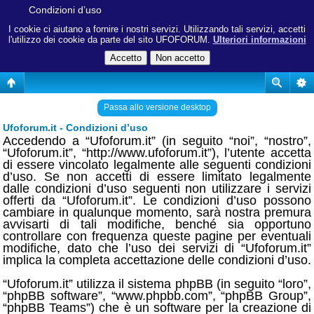
Condizioni d’uso
I cookie ci aiutano a fornire i nostri servizi. Utilizzando tali servizi, accetti
l'utilizzo dei cookie da parte del sito UFOFORUM.
Ulteriori informazioni
Passa allo versione desktop
Ufoforum.it - Condizioni d’uso
Accedendo a “Ufoforum.it” (in seguito “noi”, “nostro”,
“Ufoforum.it”, “http://www.ufoforum.it”), l’utente accetta
di essere vincolato legalmente alle seguenti condizioni
d’uso. Se non accetti di essere limitato legalmente
dalle condizioni d’uso seguenti non utilizzare i servizi
offerti da “Ufoforum.it”. Le condizioni d’uso possono
cambiare in qualunque momento, sarà nostra premura
avvisarti di tali modifiche, benché sia opportuno
controllare con frequenza queste pagine per eventuali
modifiche, dato che l’uso dei servizi di “Ufoforum.it”
implica la completa accettazione delle condizioni d’uso.
“Ufoforum.it” utilizza il sistema phpBB (in seguito “loro”,
“phpBB software”, “www.phpbb.com”, “phpBB Group”,
“phpBB Teams”) che è un software per la creazione di