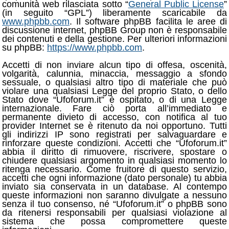
comunità web rilasciata sotto “
General Public License
”
(in seguito “GPL”) liberamente scaricabile da
www.phpbb.com
. Il software phpBB facilita le aree di
discussione internet, phpBB Group non è responsabile
dei contenuti e della gestione. Per ulteriori informazioni
su phpBB:
https://www.phpbb.com
.
Accetti di non inviare alcun tipo di offesa, oscenità,
volgarità, calunnia, minaccia, messaggio a sfondo
sessuale, o qualsiasi altro tipo di materiale che può
violare una qualsiasi Legge del proprio Stato, o dello
Stato dove “Ufoforum.it” è ospitato, o di una Legge
internazionale. Fare ciò porta all’immediato e
permanente divieto di accesso, con notifica al tuo
provider Internet se è ritenuto da noi opportuno. Tutti
gli indirizzi IP sono registrati per salvaguardare e
rinforzare queste condizioni. Accetti che “Ufoforum.it”
abbia il diritto di rimuovere, riscrivere, spostare o
chiudere qualsiasi argomento in qualsiasi momento lo
ritenga necessario. Come fruitore di questo servizio,
accetti che ogni informazione (dato personale) tu abbia
inviato sia conservata in un database. Al contempo
queste informazioni non saranno divulgate a nessuno
senza il tuo consenso, né “Ufoforum.it” o phpBB sono
da ritenersi responsabili per qualsiasi violazione al
sistema che possa compromettere queste