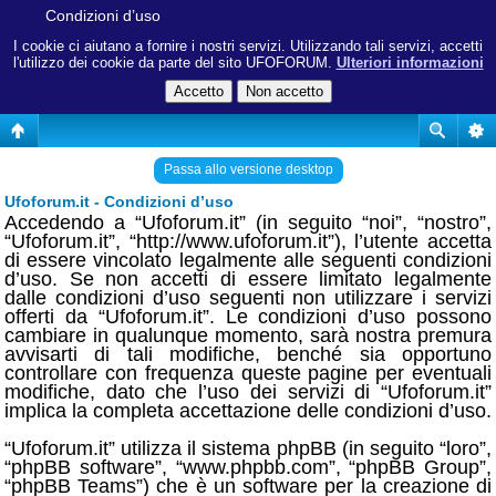
Condizioni d’uso
I cookie ci aiutano a fornire i nostri servizi. Utilizzando tali servizi, accetti
l'utilizzo dei cookie da parte del sito UFOFORUM.
Ulteriori informazioni
Passa allo versione desktop
Ufoforum.it - Condizioni d’uso
Accedendo a “Ufoforum.it” (in seguito “noi”, “nostro”,
“Ufoforum.it”, “http://www.ufoforum.it”), l’utente accetta
di essere vincolato legalmente alle seguenti condizioni
d’uso. Se non accetti di essere limitato legalmente
dalle condizioni d’uso seguenti non utilizzare i servizi
offerti da “Ufoforum.it”. Le condizioni d’uso possono
cambiare in qualunque momento, sarà nostra premura
avvisarti di tali modifiche, benché sia opportuno
controllare con frequenza queste pagine per eventuali
modifiche, dato che l’uso dei servizi di “Ufoforum.it”
implica la completa accettazione delle condizioni d’uso.
“Ufoforum.it” utilizza il sistema phpBB (in seguito “loro”,
“phpBB software”, “www.phpbb.com”, “phpBB Group”,
“phpBB Teams”) che è un software per la creazione di