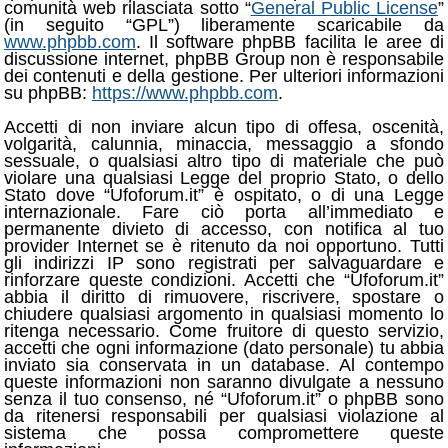
comunità web rilasciata sotto “
General Public License
”
(in seguito “GPL”) liberamente scaricabile da
www.phpbb.com
. Il software phpBB facilita le aree di
discussione internet, phpBB Group non è responsabile
dei contenuti e della gestione. Per ulteriori informazioni
su phpBB:
https://www.phpbb.com
.
Accetti di non inviare alcun tipo di offesa, oscenità,
volgarità, calunnia, minaccia, messaggio a sfondo
sessuale, o qualsiasi altro tipo di materiale che può
violare una qualsiasi Legge del proprio Stato, o dello
Stato dove “Ufoforum.it” è ospitato, o di una Legge
internazionale. Fare ciò porta all’immediato e
permanente divieto di accesso, con notifica al tuo
provider Internet se è ritenuto da noi opportuno. Tutti
gli indirizzi IP sono registrati per salvaguardare e
rinforzare queste condizioni. Accetti che “Ufoforum.it”
abbia il diritto di rimuovere, riscrivere, spostare o
chiudere qualsiasi argomento in qualsiasi momento lo
ritenga necessario. Come fruitore di questo servizio,
accetti che ogni informazione (dato personale) tu abbia
inviato sia conservata in un database. Al contempo
queste informazioni non saranno divulgate a nessuno
senza il tuo consenso, né “Ufoforum.it” o phpBB sono
da ritenersi responsabili per qualsiasi violazione al
sistema che possa compromettere queste