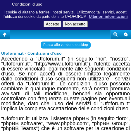
Condizioni d’uso
I cookie ci aiutano a fornire i nostri servizi. Utilizzando tali servizi, accetti
l'utilizzo dei cookie da parte del sito UFOFORUM.
Ulteriori informazioni
Passa allo versione desktop
Ufoforum.it - Condizioni d’uso
Accedendo a “Ufoforum.it” (in seguito “noi”, “nostro”,
“Ufoforum.it”, “http://www.ufoforum.it”), l’utente accetta
di essere vincolato legalmente alle seguenti condizioni
d’uso. Se non accetti di essere limitato legalmente
dalle condizioni d’uso seguenti non utilizzare i servizi
offerti da “Ufoforum.it”. Le condizioni d’uso possono
cambiare in qualunque momento, sarà nostra premura
avvisarti di tali modifiche, benché sia opportuno
controllare con frequenza queste pagine per eventuali
modifiche, dato che l’uso dei servizi di “Ufoforum.it”
implica la completa accettazione delle condizioni d’uso.
“Ufoforum.it” utilizza il sistema phpBB (in seguito “loro”,
“phpBB software”, “www.phpbb.com”, “phpBB Group”,
“phpBB Teams”) che è un software per la creazione di