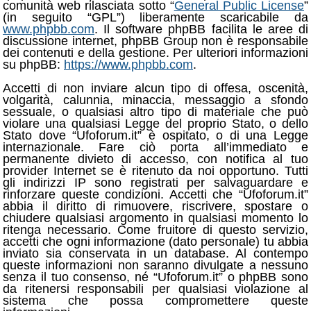
comunità web rilasciata sotto “
General Public License
”
(in seguito “GPL”) liberamente scaricabile da
www.phpbb.com
. Il software phpBB facilita le aree di
discussione internet, phpBB Group non è responsabile
dei contenuti e della gestione. Per ulteriori informazioni
su phpBB:
https://www.phpbb.com
.
Accetti di non inviare alcun tipo di offesa, oscenità,
volgarità, calunnia, minaccia, messaggio a sfondo
sessuale, o qualsiasi altro tipo di materiale che può
violare una qualsiasi Legge del proprio Stato, o dello
Stato dove “Ufoforum.it” è ospitato, o di una Legge
internazionale. Fare ciò porta all’immediato e
permanente divieto di accesso, con notifica al tuo
provider Internet se è ritenuto da noi opportuno. Tutti
gli indirizzi IP sono registrati per salvaguardare e
rinforzare queste condizioni. Accetti che “Ufoforum.it”
abbia il diritto di rimuovere, riscrivere, spostare o
chiudere qualsiasi argomento in qualsiasi momento lo
ritenga necessario. Come fruitore di questo servizio,
accetti che ogni informazione (dato personale) tu abbia
inviato sia conservata in un database. Al contempo
queste informazioni non saranno divulgate a nessuno
senza il tuo consenso, né “Ufoforum.it” o phpBB sono
da ritenersi responsabili per qualsiasi violazione al
sistema che possa compromettere queste