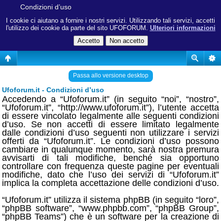
Condizioni d’uso
I cookie ci aiutano a fornire i nostri servizi. Utilizzando tali servizi, accetti
l'utilizzo dei cookie da parte del sito UFOFORUM.
Ulteriori informazioni
Passa allo versione desktop
Ufoforum.it - Condizioni d’uso
Accedendo a “Ufoforum.it” (in seguito “noi”, “nostro”,
“Ufoforum.it”, “http://www.ufoforum.it”), l’utente accetta
di essere vincolato legalmente alle seguenti condizioni
d’uso. Se non accetti di essere limitato legalmente
dalle condizioni d’uso seguenti non utilizzare i servizi
offerti da “Ufoforum.it”. Le condizioni d’uso possono
cambiare in qualunque momento, sarà nostra premura
avvisarti di tali modifiche, benché sia opportuno
controllare con frequenza queste pagine per eventuali
modifiche, dato che l’uso dei servizi di “Ufoforum.it”
implica la completa accettazione delle condizioni d’uso.
“Ufoforum.it” utilizza il sistema phpBB (in seguito “loro”,
“phpBB software”, “www.phpbb.com”, “phpBB Group”,
“phpBB Teams”) che è un software per la creazione di