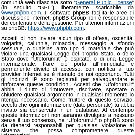
comunità web rilasciata sotto “
General Public License
”
(in seguito “GPL”) liberamente scaricabile da
www.phpbb.com
. Il software phpBB facilita le aree di
discussione internet, phpBB Group non è responsabile
dei contenuti e della gestione. Per ulteriori informazioni
su phpBB:
https://www.phpbb.com
.
Accetti di non inviare alcun tipo di offesa, oscenità,
volgarità, calunnia, minaccia, messaggio a sfondo
sessuale, o qualsiasi altro tipo di materiale che può
violare una qualsiasi Legge del proprio Stato, o dello
Stato dove “Ufoforum.it” è ospitato, o di una Legge
internazionale. Fare ciò porta all’immediato e
permanente divieto di accesso, con notifica al tuo
provider Internet se è ritenuto da noi opportuno. Tutti
gli indirizzi IP sono registrati per salvaguardare e
rinforzare queste condizioni. Accetti che “Ufoforum.it”
abbia il diritto di rimuovere, riscrivere, spostare o
chiudere qualsiasi argomento in qualsiasi momento lo
ritenga necessario. Come fruitore di questo servizio,
accetti che ogni informazione (dato personale) tu abbia
inviato sia conservata in un database. Al contempo
queste informazioni non saranno divulgate a nessuno
senza il tuo consenso, né “Ufoforum.it” o phpBB sono
da ritenersi responsabili per qualsiasi violazione al
sistema che possa compromettere queste