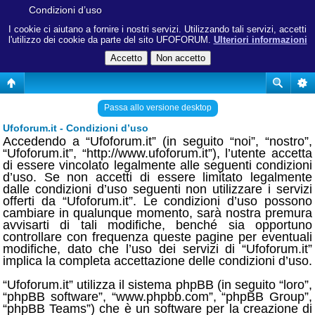
Condizioni d’uso
I cookie ci aiutano a fornire i nostri servizi. Utilizzando tali servizi, accetti
l'utilizzo dei cookie da parte del sito UFOFORUM.
Ulteriori informazioni
Passa allo versione desktop
Ufoforum.it - Condizioni d’uso
Accedendo a “Ufoforum.it” (in seguito “noi”, “nostro”,
“Ufoforum.it”, “http://www.ufoforum.it”), l’utente accetta
di essere vincolato legalmente alle seguenti condizioni
d’uso. Se non accetti di essere limitato legalmente
dalle condizioni d’uso seguenti non utilizzare i servizi
offerti da “Ufoforum.it”. Le condizioni d’uso possono
cambiare in qualunque momento, sarà nostra premura
avvisarti di tali modifiche, benché sia opportuno
controllare con frequenza queste pagine per eventuali
modifiche, dato che l’uso dei servizi di “Ufoforum.it”
implica la completa accettazione delle condizioni d’uso.
“Ufoforum.it” utilizza il sistema phpBB (in seguito “loro”,
“phpBB software”, “www.phpbb.com”, “phpBB Group”,
“phpBB Teams”) che è un software per la creazione di