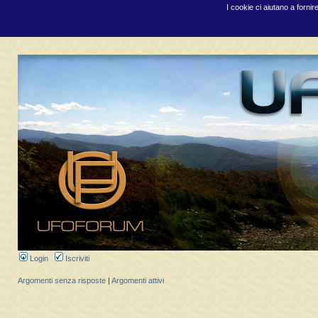
I cookie ci aiutano a fornir
Login
Iscriviti
Argomenti senza risposte
|
Argomenti attivi