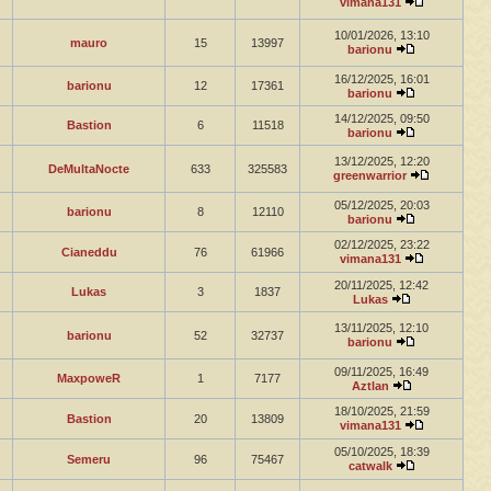
vimana131
10/01/2026, 13:10
mauro
15
13997
barionu
16/12/2025, 16:01
barionu
12
17361
barionu
14/12/2025, 09:50
Bastion
6
11518
barionu
13/12/2025, 12:20
DeMultaNocte
633
325583
greenwarrior
05/12/2025, 20:03
barionu
8
12110
barionu
02/12/2025, 23:22
Cianeddu
76
61966
vimana131
20/11/2025, 12:42
Lukas
3
1837
Lukas
13/11/2025, 12:10
barionu
52
32737
barionu
09/11/2025, 16:49
MaxpoweR
1
7177
Aztlan
18/10/2025, 21:59
Bastion
20
13809
vimana131
05/10/2025, 18:39
Semeru
96
75467
catwalk