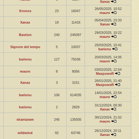
Xanax
26/05/2025, 10:52
Kronos
23
16047
mauro
05/04/2025, 23:33
Xanax
19
11416
Xanax
29/03/2025, 10:22
Bastion
240
245097
mauro
25/03/2025, 10:41
Signore del tempo
5
10037
barionu
20/03/2025, 14:05
barionu
127
75536
mauro
03/02/2025, 12:54
mauro
8
8056
MaxpoweR
26/01/2025, 21:40
Xanax
3
3151
MaxpoweR
14/01/2025, 22:54
barionu
106
614035
mauro
31/12/2024, 00:30
barionu
2
2829
Xanax
30/12/2024, 21:02
shantaram
245
135505
mauro
26/12/2024, 20:11
wildwind
92
63746
Xanax