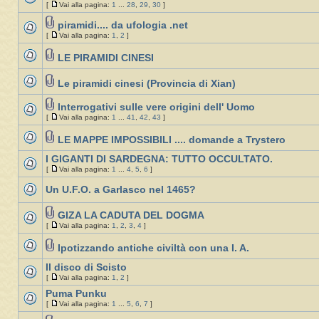
[
Vai alla pagina:
1
...
28
,
29
,
30
]
piramidi.... da ufologia .net
[
Vai alla pagina:
1
,
2
]
LE PIRAMIDI CINESI
Le piramidi cinesi (Provincia di Xian)
Interrogativi sulle vere origini dell' Uomo
[
Vai alla pagina:
1
...
41
,
42
,
43
]
LE MAPPE IMPOSSIBILI .... domande a Trystero
I GIGANTI DI SARDEGNA: TUTTO OCCULTATO.
[
Vai alla pagina:
1
...
4
,
5
,
6
]
Un U.F.O. a Garlasco nel 1465?
GIZA LA CADUTA DEL DOGMA
[
Vai alla pagina:
1
,
2
,
3
,
4
]
Ipotizzando antiche civiltà con una I. A.
Il disco di Scisto
[
Vai alla pagina:
1
,
2
]
Puma Punku
[
Vai alla pagina:
1
...
5
,
6
,
7
]