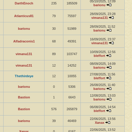
05/10/2025, 12:09
DarthEnoch
235
185509
barionu
28/09/2025, 23:28
Atlanticus81
79
75597
vimana131
28/09/2025, 11:52
barionu
30
51989
barionu
16/09/2025, 23:37
Alfadraconis1
68
49391
vimana131
10/09/2025, 12:56
vimana131
89
103747
bleffort
08/09/2025, 14:09
vimana131
12
14252
barionu
27/08/2025, 11:56
Thethirdeye
12
10055
bleffort
26/08/2025, 11:40
barionu
0
5306
barionu
12/08/2025, 13:03
Bastion
1
6643
barionu
06/08/2025, 14:54
Bastion
576
265879
bleffort
22/06/2025, 13:56
barionu
39
46469
Xanax
22/06/2025, 13:52
Xanax
0
6167