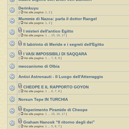
Derinkuyu
[
Vai alla pagina:
1
,
2
]
Mummie di Nazca: parla il dottor Rangel
[
Vai alla pagina:
1
,
2
]
I misteri dell'antico Egitto
[
Vai alla pagina:
1
...
15
,
16
,
17
]
Il labirinto di Meride e i segreti dell'Egitto
I VASI IMPOSSIBILI DI SAQQARA
[
Vai alla pagina:
1
...
7
,
8
,
9
]
meccanismo di Olbia
Antici Astronauti - Il Luogo dell'Atterraggio
CHEOPE E IL RAPPORTO GOYON
[
Vai alla pagina:
1
...
6
,
7
,
8
]
Norsun Tepe IN TURCHIA
Esperimento Piramide di Cheope
[
Vai alla pagina:
1
...
15
,
16
,
17
]
Graham Hancok “Il ritorno degli dei”
[
Vai alla pagina:
1
...
5
,
6
,
7
]