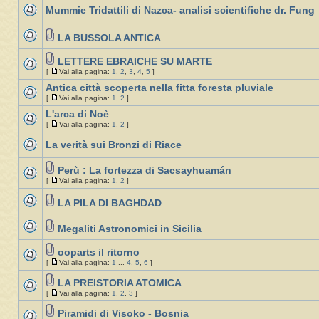
Mummie Tridattili di Nazca- analisi scientifiche dr. Fung
LA BUSSOLA ANTICA
LETTERE EBRAICHE SU MARTE
[
Vai alla pagina:
1
,
2
,
3
,
4
,
5
]
Antica città scoperta nella fitta foresta pluviale
[
Vai alla pagina:
1
,
2
]
L'arca di Noè
[
Vai alla pagina:
1
,
2
]
La verità sui Bronzi di Riace
Perù : La fortezza di Sacsayhuamán
[
Vai alla pagina:
1
,
2
]
LA PILA DI BAGHDAD
Megaliti Astronomici in Sicilia
ooparts il ritorno
[
Vai alla pagina:
1
...
4
,
5
,
6
]
LA PREISTORIA ATOMICA
[
Vai alla pagina:
1
,
2
,
3
]
Piramidi di Visoko - Bosnia