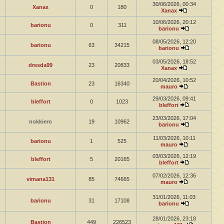
30/06/2026, 00:34
Xanax
0
180
Xanax
10/06/2026, 20:12
barionu
0
311
barionu
08/05/2026, 12:20
barionu
63
34215
barionu
03/05/2026, 18:52
dresda99
23
20833
Xanax
20/04/2026, 10:52
Bastion
23
16340
mauro
29/03/2026, 09:41
bleffort
0
1023
bleffort
23/03/2026, 17:04
nokkiero
19
10962
barionu
11/03/2026, 10:11
barionu
1
525
mauro
03/03/2026, 12:19
bleffort
5
20165
bleffort
07/02/2026, 12:36
vimana131
85
74665
mauro
31/01/2026, 11:03
barionu
31
17108
barionu
28/01/2026, 23:18
Bastion
449
226523