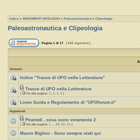
Indice
»
ARGOMENTI UFOLOGICI
»
Paleoastronautica e Clipeologia
Paleoastronautica e Clipeologia
Pagina
1
di
17
[ 846 argomenti ]
A
Annunci
Indice "Tracce di UFO nella Letteratura"
Tracce di UFO nella Letteratura
[
Vai alla pagina:
1
,
2
,
3
,
4
]
Linee Guida e Regolamento di “UFOforum.it”
Argomenti
Piramidi , cosa sono veramente 2
[
Vai alla pagina:
1
...
49
,
50
,
51
]
Mauro Biglino - Sono sempre stati qui