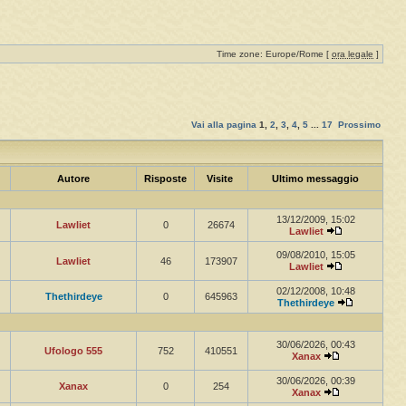
Time zone: Europe/Rome [
ora legale
]
Vai alla pagina
1
,
2
,
3
,
4
,
5
...
17
Prossimo
Autore
Risposte
Visite
Ultimo messaggio
13/12/2009, 15:02
Lawliet
0
26674
Lawliet
09/08/2010, 15:05
Lawliet
46
173907
Lawliet
02/12/2008, 10:48
Thethirdeye
0
645963
Thethirdeye
30/06/2026, 00:43
Ufologo 555
752
410551
Xanax
30/06/2026, 00:39
Xanax
0
254
Xanax