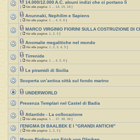
14.000/12.000 A.C. alcuni indizi che ci portano lì
[
Vai alla pagina:
1
...
14
,
15
,
16
]
Anunnaki, Nephilim e Sapiens
[
Vai alla pagina:
1
...
4
,
5
,
6
]
MARCO VIRGINIO FIORINI SULLA COSTRUZIONE DI 
[
Vai alla pagina:
1
,
2
,
3
]
Anomalie megalitiche nel mondo
[
Vai alla pagina:
1
,
2
,
3
,
4
,
5
]
Tirrenide
[
Vai alla pagina:
1
...
4
,
5
,
6
]
Le piramidi di Sicilia
Scoperta un’antica città sul fondo marino
UNDERWORLD
Presenza Templari nel Castel di Badia
Atlantide - La collocazione
[
Vai alla pagina:
1
...
37
,
38
,
39
]
l'ENIGMA DI BAALBEK E I "GRANDI ANTICHI"
[
Vai alla pagina:
1
,
2
,
3
]
Mauro Biglino con Erich von Däniken