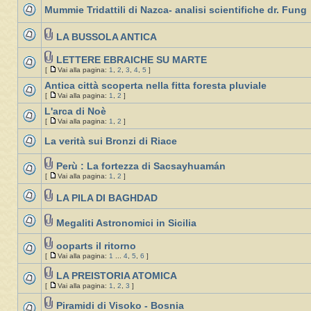
Mummie Tridattili di Nazca- analisi scientifiche dr. Fung
LA BUSSOLA ANTICA
LETTERE EBRAICHE SU MARTE
[
Vai alla pagina:
1
,
2
,
3
,
4
,
5
]
Antica città scoperta nella fitta foresta pluviale
[
Vai alla pagina:
1
,
2
]
L'arca di Noè
[
Vai alla pagina:
1
,
2
]
La verità sui Bronzi di Riace
Perù : La fortezza di Sacsayhuamán
[
Vai alla pagina:
1
,
2
]
LA PILA DI BAGHDAD
Megaliti Astronomici in Sicilia
ooparts il ritorno
[
Vai alla pagina:
1
...
4
,
5
,
6
]
LA PREISTORIA ATOMICA
[
Vai alla pagina:
1
,
2
,
3
]
Piramidi di Visoko - Bosnia