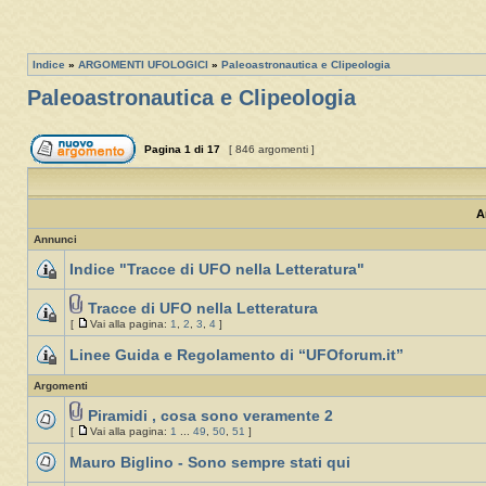
Indice
»
ARGOMENTI UFOLOGICI
»
Paleoastronautica e Clipeologia
Paleoastronautica e Clipeologia
Pagina
1
di
17
[ 846 argomenti ]
A
Annunci
Indice "Tracce di UFO nella Letteratura"
Tracce di UFO nella Letteratura
[
Vai alla pagina:
1
,
2
,
3
,
4
]
Linee Guida e Regolamento di “UFOforum.it”
Argomenti
Piramidi , cosa sono veramente 2
[
Vai alla pagina:
1
...
49
,
50
,
51
]
Mauro Biglino - Sono sempre stati qui