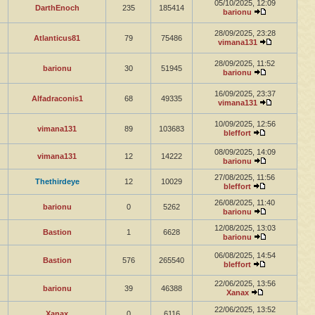
05/10/2025, 12:09
DarthEnoch
235
185414
barionu
28/09/2025, 23:28
Atlanticus81
79
75486
vimana131
28/09/2025, 11:52
barionu
30
51945
barionu
16/09/2025, 23:37
Alfadraconis1
68
49335
vimana131
10/09/2025, 12:56
vimana131
89
103683
bleffort
08/09/2025, 14:09
vimana131
12
14222
barionu
27/08/2025, 11:56
Thethirdeye
12
10029
bleffort
26/08/2025, 11:40
barionu
0
5262
barionu
12/08/2025, 13:03
Bastion
1
6628
barionu
06/08/2025, 14:54
Bastion
576
265540
bleffort
22/06/2025, 13:56
barionu
39
46388
Xanax
22/06/2025, 13:52
Xanax
0
6116