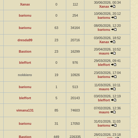
30/06/2026, 00:34
Xanax
0
112
Xanax
10/06/2026, 20:12
barionu
0
254
barionu
08/05/2026, 12:20
barionu
63
34164
barionu
03/05/2026, 18:52
dresda99
23
20716
Xanax
20/04/2026, 10:52
Bastion
23
16299
mauro
29/03/2026, 09:41
bleffort
0
976
bleffort
23/03/2026, 17:04
nokkiero
19
10926
barionu
11/03/2026, 10:11
barionu
1
513
mauro
03/03/2026, 12:19
bleffort
5
20143
bleffort
07/02/2026, 12:36
vimana131
85
74603
mauro
31/01/2026, 11:03
barionu
31
17050
barionu
28/01/2026, 23:18
Bastion
449
226335