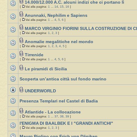
14.000/12.000 A.C. alcuni indizi che ci portano lì
[
Vai alla pagina:
1
...
14
,
15
,
16
]
Anunnaki, Nephilim e Sapiens
[
Vai alla pagina:
1
...
4
,
5
,
6
]
MARCO VIRGINIO FIORINI SULLA COSTRUZIONE DI 
[
Vai alla pagina:
1
,
2
,
3
]
Anomalie megalitiche nel mondo
[
Vai alla pagina:
1
,
2
,
3
,
4
,
5
]
Tirrenide
[
Vai alla pagina:
1
...
4
,
5
,
6
]
Le piramidi di Sicilia
Scoperta un’antica città sul fondo marino
UNDERWORLD
Presenza Templari nel Castel di Badia
Atlantide - La collocazione
[
Vai alla pagina:
1
...
37
,
38
,
39
]
l'ENIGMA DI BAALBEK E I "GRANDI ANTICHI"
[
Vai alla pagina:
1
,
2
,
3
]
Mauro Biglino con Erich von Däniken