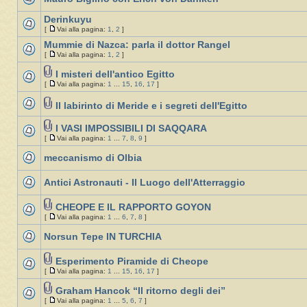
Derinkuyu
[
Vai alla pagina:
1
,
2
]
Mummie di Nazca: parla il dottor Rangel
[
Vai alla pagina:
1
,
2
]
I misteri dell'antico Egitto
[
Vai alla pagina:
1
...
15
,
16
,
17
]
Il labirinto di Meride e i segreti dell'Egitto
I VASI IMPOSSIBILI DI SAQQARA
[
Vai alla pagina:
1
...
7
,
8
,
9
]
meccanismo di Olbia
Antici Astronauti - Il Luogo dell'Atterraggio
CHEOPE E IL RAPPORTO GOYON
[
Vai alla pagina:
1
...
6
,
7
,
8
]
Norsun Tepe IN TURCHIA
Esperimento Piramide di Cheope
[
Vai alla pagina:
1
...
15
,
16
,
17
]
Graham Hancok “Il ritorno degli dei”
[
Vai alla pagina:
1
...
5
,
6
,
7
]