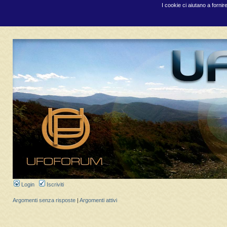
I cookie ci aiutano a fornir
Login
Iscriviti
Argomenti senza risposte
|
Argomenti attivi