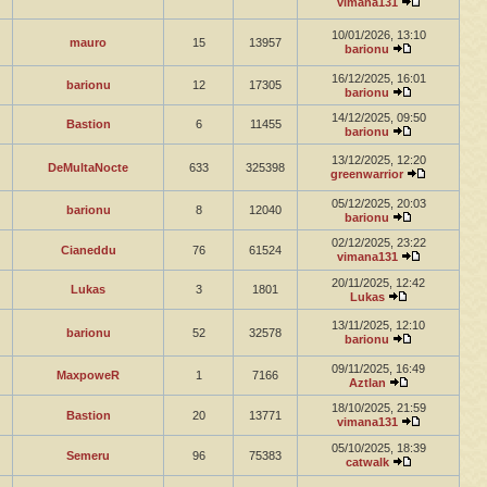
vimana131
10/01/2026, 13:10
mauro
15
13957
barionu
16/12/2025, 16:01
barionu
12
17305
barionu
14/12/2025, 09:50
Bastion
6
11455
barionu
13/12/2025, 12:20
DeMultaNocte
633
325398
greenwarrior
05/12/2025, 20:03
barionu
8
12040
barionu
02/12/2025, 23:22
Cianeddu
76
61524
vimana131
20/11/2025, 12:42
Lukas
3
1801
Lukas
13/11/2025, 12:10
barionu
52
32578
barionu
09/11/2025, 16:49
MaxpoweR
1
7166
Aztlan
18/10/2025, 21:59
Bastion
20
13771
vimana131
05/10/2025, 18:39
Semeru
96
75383
catwalk