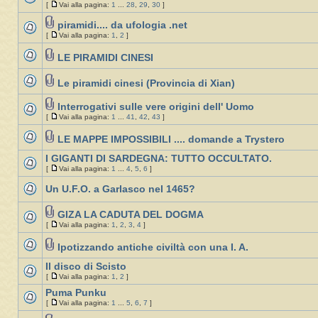
[
Vai alla pagina:
1
...
28
,
29
,
30
]
piramidi.... da ufologia .net
[
Vai alla pagina:
1
,
2
]
LE PIRAMIDI CINESI
Le piramidi cinesi (Provincia di Xian)
Interrogativi sulle vere origini dell' Uomo
[
Vai alla pagina:
1
...
41
,
42
,
43
]
LE MAPPE IMPOSSIBILI .... domande a Trystero
I GIGANTI DI SARDEGNA: TUTTO OCCULTATO.
[
Vai alla pagina:
1
...
4
,
5
,
6
]
Un U.F.O. a Garlasco nel 1465?
GIZA LA CADUTA DEL DOGMA
[
Vai alla pagina:
1
,
2
,
3
,
4
]
Ipotizzando antiche civiltà con una I. A.
Il disco di Scisto
[
Vai alla pagina:
1
,
2
]
Puma Punku
[
Vai alla pagina:
1
...
5
,
6
,
7
]