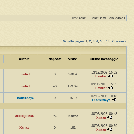
Time zone: Europe/Rome [
ora legale
]
Vai alla pagina
1
,
2
,
3
,
4
,
5
...
17
Prossimo
Autore
Risposte
Visite
Ultimo messaggio
13/12/2009, 15:02
Lawliet
0
26654
Lawliet
09/08/2010, 15:05
Lawliet
46
173742
Lawliet
02/12/2008, 10:48
Thethirdeye
0
645192
Thethirdeye
30/06/2026, 00:43
Ufologo 555
752
409957
Xanax
30/06/2026, 00:39
Xanax
0
181
Xanax