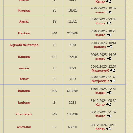
Xanax
26/05/2025, 10:52
Kronos
23
16011
mauro
05/04/2025, 23:33
Xanax
19
11381
Xanax
29/03/2025, 10:22
Bastion
240
244906
mauro
25/03/2025, 10:41
Signore del tempo
5
9978
barionu
20/03/2025, 14:05
barionu
127
75398
mauro
03/02/2025, 12:54
mauro
8
8023
MaxpoweR
26/01/2025, 21:40
Xanax
3
3133
MaxpoweR
14/01/2025, 22:54
barionu
106
613899
mauro
31/12/2024, 00:30
barionu
2
2823
Xanax
30/12/2024, 21:02
shantaram
245
135436
mauro
26/12/2024, 20:11
wildwind
92
63650
Xanax