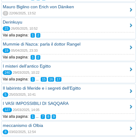
Mauro Biglino con Erich von Däniken
0
22/06/2025, 13:52
Derinkuyu
23
26/05/2025, 10:52
Vai alla pagina:
1
2
Mummie di Nazca: parla il dottor Rangel
19
05/04/2025, 23:33
Vai alla pagina:
1
2
I misteri dell'antico Egitto
240
29/03/2025, 10:22
Vai alla pagina:
...
1
15
16
17
Il labirinto di Meride e i segreti dell'Egitto
5
25/03/2025, 10:41
I VASI IMPOSSIBILI DI SAQQARA
127
20/03/2025, 14:05
Vai alla pagina:
...
1
7
8
9
meccanismo di Olbia
8
03/02/2025, 12:54