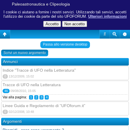
Paleoastronautica e Clipeologia
I cookie ci aiutano a fornire i nostri servizi. Utilizzando tali servizi, accetti
l'utilizzo dei cookie da parte del sito UFOFORUM.
Ulteriori informazioni
#
Passa allo versione desktop
Scrivi un nuovo argomento
Annunci
Indice "Tracce di UFO nella Letteratura"
0
13/12/2009, 15:02
Tracce di UFO nella Letteratura
46
09/08/2010, 15:05
Vai alla pagina:
1
2
3
4
Linee Guida e Regolamento di “UFOforum.it”
0
02/12/2008, 10:48
Argomenti