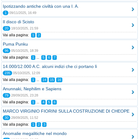
Ipotizzando antiche civiltà con una I. A.
1
09/11/2025, 16:49
Il disco di Scisto
20
18/10/2025, 21:59
Vai alla pagina:
1
2
Puma Punku
96
05/10/2025, 18:39
Vai alla pagina:
...
1
5
6
7
14.000/12.000 A.C. alcuni indizi che ci portano lì
235
05/10/2025, 12:09
Vai alla pagina:
...
1
14
15
16
Anunnaki, Nephilim e Sapiens
79
28/09/2025, 23:28
Vai alla pagina:
...
1
4
5
6
MARCO VIRGINIO FIORINI SULLA COSTRUZIONE DI CHEOPE
30
28/09/2025, 11:52
Vai alla pagina:
1
2
3
Anomalie megalitiche nel mondo