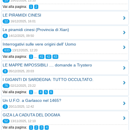
15
10/01/2026, 13:10
Vai alla pagina:
1
2
LE PIRAMIDI CINESI
12
16/12/2025, 16:01
Le piramidi cinesi (Provincia di Xian)
6
14/12/2025, 09:50
Interrogativi sulle vere origini dell' Uomo
633
13/12/2025, 12:20
Vai alla pagina:
...
1
41
42
43
LE MAPPE IMPOSSIBILI .... domande a Trystero
8
05/12/2025, 20:03
I GIGANTI DI SARDEGNA: TUTTO OCCULTATO.
76
02/12/2025, 23:22
Vai alla pagina:
...
1
4
5
6
Un U.F.O. a Garlasco nel 1465?
3
20/11/2025, 12:42
GIZA LA CADUTA DEL DOGMA
52
13/11/2025, 12:10
Vai alla pagina:
1
2
3
4