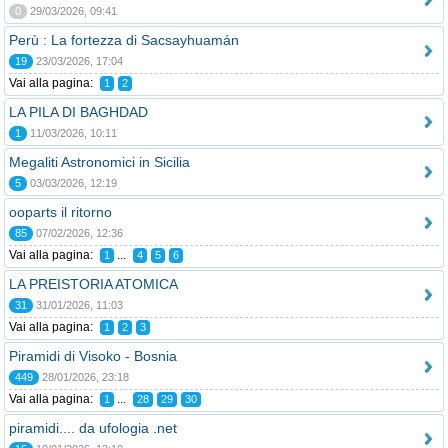
0
29/03/2026, 09:41
Perù : La fortezza di Sacsayhuamán
19
23/03/2026, 17:04
Vai alla pagina:
1
2
LA PILA DI BAGHDAD
1
11/03/2026, 10:11
Megaliti Astronomici in Sicilia
5
03/03/2026, 12:19
ooparts il ritorno
85
07/02/2026, 12:36
Vai alla pagina:
...
1
4
5
6
LA PREISTORIA ATOMICA
31
31/01/2026, 11:03
Vai alla pagina:
1
2
3
Piramidi di Visoko - Bosnia
449
28/01/2026, 23:18
Vai alla pagina:
...
1
28
29
30
piramidi.... da ufologia .net