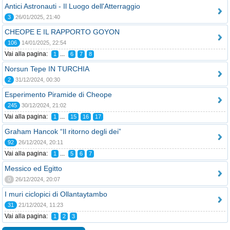
Antici Astronauti - Il Luogo dell'Atterraggio
3
26/01/2025, 21:40
CHEOPE E IL RAPPORTO GOYON
106
14/01/2025, 22:54
Vai alla pagina:
...
1
6
7
8
Norsun Tepe IN TURCHIA
2
31/12/2024, 00:30
Esperimento Piramide di Cheope
245
30/12/2024, 21:02
Vai alla pagina:
...
1
15
16
17
Graham Hancok “Il ritorno degli dei”
92
26/12/2024, 20:11
Vai alla pagina:
...
1
5
6
7
Messico ed Egitto
0
26/12/2024, 20:07
I muri ciclopici di Ollantaytambo
31
21/12/2024, 11:23
Vai alla pagina:
1
2
3