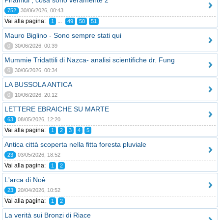
Piramidi , cosa sono veramente 2
752
30/06/2026, 00:43
Vai alla pagina:
...
1
49
50
51
Mauro Biglino - Sono sempre stati qui
0
30/06/2026, 00:39
Mummie Tridattili di Nazca- analisi scientifiche dr. Fung
0
30/06/2026, 00:34
LA BUSSOLA ANTICA
0
10/06/2026, 20:12
LETTERE EBRAICHE SU MARTE
63
08/05/2026, 12:20
Vai alla pagina:
1
2
3
4
5
Antica città scoperta nella fitta foresta pluviale
23
03/05/2026, 18:52
Vai alla pagina:
1
2
L'arca di Noè
23
20/04/2026, 10:52
Vai alla pagina:
1
2
La verità sui Bronzi di Riace