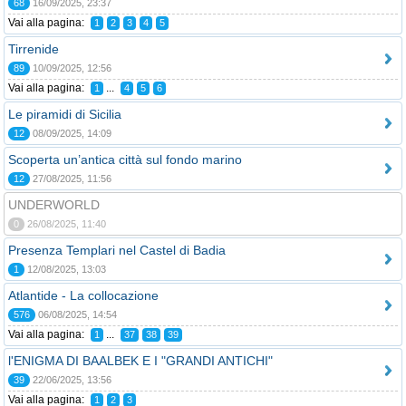
68
16/09/2025, 23:37
Vai alla pagina:
1
2
3
4
5
Tirrenide
89
10/09/2025, 12:56
Vai alla pagina:
...
1
4
5
6
Le piramidi di Sicilia
12
08/09/2025, 14:09
Scoperta un’antica città sul fondo marino
12
27/08/2025, 11:56
UNDERWORLD
0
26/08/2025, 11:40
Presenza Templari nel Castel di Badia
1
12/08/2025, 13:03
Atlantide - La collocazione
576
06/08/2025, 14:54
Vai alla pagina:
...
1
37
38
39
l'ENIGMA DI BAALBEK E I "GRANDI ANTICHI"
39
22/06/2025, 13:56
Vai alla pagina:
1
2
3